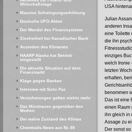
Aktuelles zur Finanz- und 
Wirtschaftslage
USA hintenan
Massive Schwingungserhöhung
Julian Assan
Deutsche UFO-Akten
anderen Insas
Der Wandel des Finanzsystems
eine Toilett
Zinsfreiheit bei Kanadischer Bank
die ihn psych
Ausreden des Klimarats
Fitnessstudio
einziges Buch
HAARP Alaska hat Betrieb 
eingestellt
welch Ironie
Die aktuelle Situation auf dem 
letzten Woch
Finanzmarkt
erhalten, ber
Klage gegen Banken
Gerichtsanhör
Interview mit Sixto Paz
benommen war
Versicherungen gelten nichts mehr
Das ist eine 
Das Misstrauen gegenüber den 
einen Raum m
Medien
ihn gleich in
Der wahre Zustand des Klimas
Assage zu ei
Chemtrails-News aus Nr. 89
Der sonst so