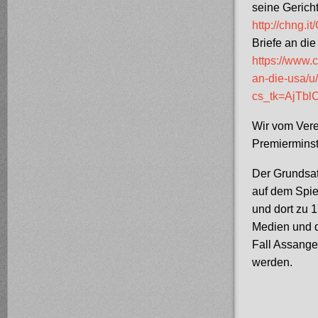
seine Gerich
http://chng.
Briefe an di
https://www.
an-die-usa/
cs_tk=AjTb
Wir vom Vere
Premierminst
Der Grundsat
auf dem Spie
und dort zu 1
Medien und d
Fall Assange 
werden.