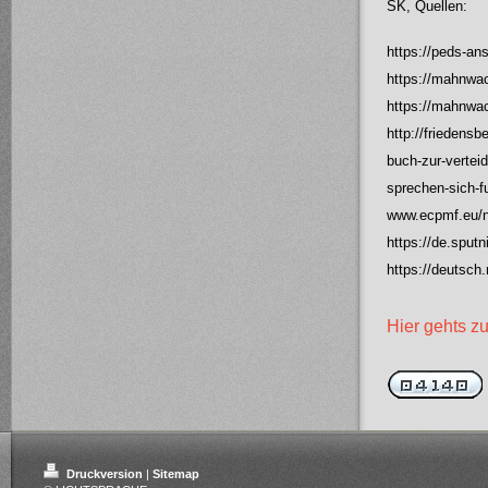
SK, Quellen:
https://peds-an
https://mahnwa
https://mahnwac
http://friedens
buch-zur-vertei
sprechen-sich-f
www.ecpmf.eu/ne
https://de.spu
https://deutsch.
Hier gehts zu
Druckversion
|
Sitemap