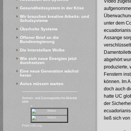
Video zugesc
Gesundheitssystem in der Krise
aufgenommen 
Überwachung
Wir brauchen kreative Arbeits- und 
Schulsysteme
unter dem Co
Überholte Systeme
ecuadorianis
Assange sorg
Offener Brief an die 
Bundesregierung
verschlüsselt
Die Interstellare Wolke
Damentoilett
Wie sich neue Energien jetzt 
abgehört wur
durchsetzen
produzierte,
Eine neue Generation wächst 
Fenstern ins
heran
können. Im A
Autos müssen warten
doch auch di
hatte UC glo
Sonnen- und Geomagnetische Aktivität
table
der Sicherhei
>
ecuadorianis
ließ sich vo
From
n3kl.org