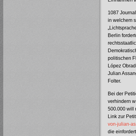
1087 Journal
in welchem s
„Lichtsprach
Berlin forde
rechtsstaatl
Demokratische
politischen 
López Obrador
Julian Assan
Folter.
Bei der Peti
verhindern w
500.000 will 
Link zur Peti
von-julian-a
die einforde