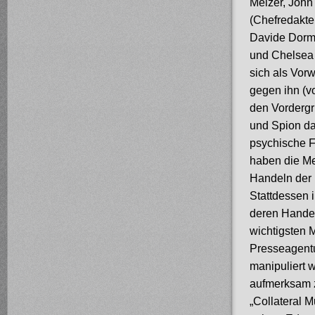
Melzer, John
(Chefredakte
Davide Dormi
und Chelsea 
sich als Vorw
gegen ihn (v
den Vordergru
und Spion dar
psychische F
haben die Me
Handeln der 
Stattdessen 
deren Handel
wichtigsten 
Presseagent
manipuliert 
aufmerksam z
„Collateral 