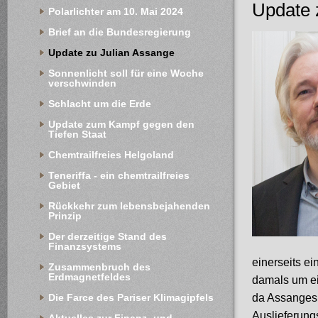
Update 
Polarlichter am 10. Mai 2024
Brief an die Bundesregierung
Update zu Julian Assange
Sonnenlicht soll für eine Woche 
verschwinden
Schlacht um die Erde
Update zum Kampf gegen den 
Tiefen Staat
Chemtrailfreies Helgoland
Teneriffa - ein chemtrailfreies 
Gebiet
Rückkehr zum lebensbejahenden 
Prinzip
Der derzeitige Stand des 
Finanzsystems
einerseits ei
Zusammenbruch des 
Erdmagnetfeldes
damals um ei
da Assanges 
Die Farce des Pariser Klimagipfels
Auslieferung