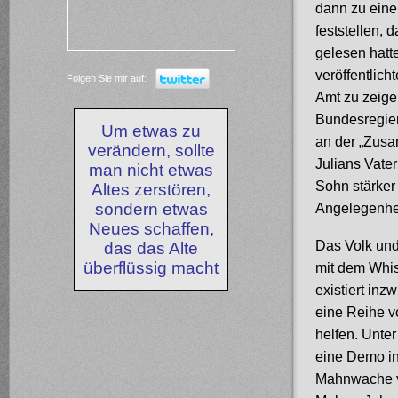
dann zu eine
feststellen,
gelesen hat
veröffentlich
Folgen Sie mir auf:
Amt zu zeigen
Bundesregier
Um etwas zu
an der „Zusa
verändern, sollte
Julians Vate
man nicht etwas
Sohn stärker 
Altes zerstören,
sondern etwas
Angelegenheit
Neues schaffen,
Das Volk und
das das Alte
überflüssig macht
mit dem Whis
existiert in
eine Reihe v
helfen. Unte
eine Demo in
Mahnwache vo