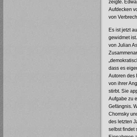
zeigte. Edwa
Aufdecken vo
von Verbreche
Es ist jetzt
gewidmet ist.
von Julian As
Zusammenarbe
„demokratisc
dass es eigen
Autoren des 
von ihrer An
stirbt. Sie a
Aufgabe zu e
Gefängnis. W
Chomsky und
des letzten 
selbst findet
Einnahmen a