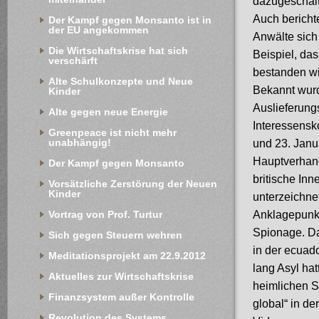
dazugeschalte
Auch bericht
Der Kampf gegen Monsanto ist in 
der EU angekommen
Anwälte sich 
Die Wirtschaftskrise hat sich 
Beispiel, das
verschärft
bestanden wi
Alte Schulkonzepte und Neue 
Bekannt wurd
Kinder
Auslieferungs
Alte gegen neue Energie
Interessensko
Greenpeace ist nicht mehr 
unabhängig!
und 23. Janua
Hauptverhand
Der Kampf gegen Monsanto
britische Inn
Vorsätzliche Zerstörung der Neuen 
Kinder
unterzeichne
Anklagepunkt
Vortrag von Prof. Turtur
Spionage. Da
Sich gegen Steuern wehren
in der ecuad
Meditationsprojekt am 22.9.2012
lang Asyl ha
Aktuelles zur Wirtschaftskrise
heimlichen S
Finanzsystem außer Kontrolle
global“ in de
Revolution des Systems