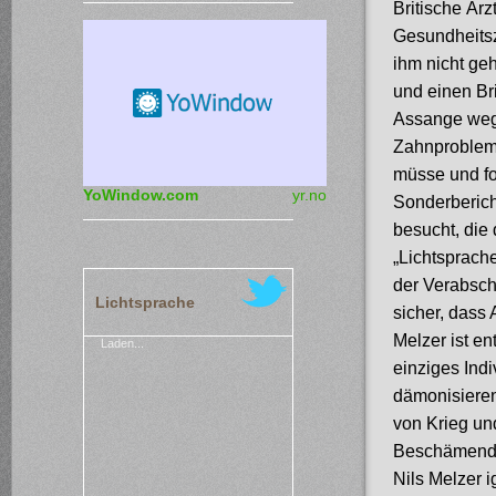
Britische Ärz
Gesundheitsz
ihm nicht ge
und einen Br
Assange wege
Zahnproblem
müsse und fo
YoWindow.com
yr.no
Sonderbericht
besucht, die 
„Lichtsprach
der Verabschi
Lichtsprache
sicher, dass 
Melzer ist en
Laden...
einziges Ind
dämonisieren
von Krieg und
Beschämend i
Nils Melzer i