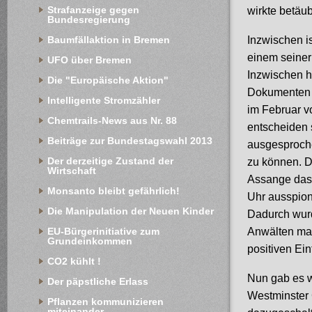
Strafanzeige gegen 
wirkte betäub
Bundesregierung
Inzwischen i
Baumfällaktion in Bremen
einem seiner
UFO über Bremen
Inzwischen h
Die "Europäische Aktion"
Dokumenten g
Intelligente Stromzähler
im Februar v
Chemtrails-News aus Nr. 88
entscheiden 
Beiträge zur Bundestagswahl 2013
ausgesproche
Der derzeitige Zustand der 
zu können. De
Wirtschaft
Assange das 
Monsanto bleibt gefährlich!
Uhr ausspion
Die Manipulation der Neuen Kinder
Dadurch wurd
Anwälten mas
EU-Bürgerinitiative zum 
Grundeinkommen
positiven Ei
CO2 kühlt !
Nun gab es w
Der päpstliche Erlass
Westminster 
Pflanzen kommunizieren 
miteinander