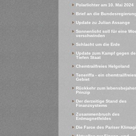
Polarlichter am 10. Mai 2024
Brief an die Bundesregierun
Update zu Julian Assange
Sonnenlicht soll für eine Wo
verschwinden
Schlacht um die Erde
Update zum Kampf gegen de
Tiefen Staat
Chemtrailfreies Helgoland
Teneriffa - ein chemtrailfreies
Gebiet
Rückkehr zum lebensbejahen
Prinzip
Der derzeitige Stand des 
Finanzsystems
Zusammenbruch des 
Erdmagnetfeldes
Die Farce des Pariser Klimag