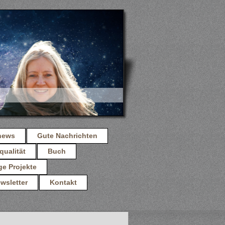
news
Gute Nachrichten
qualität
Buch
ge Projekte
wsletter
Kontakt