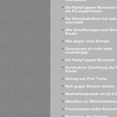
Der Kampf gegen Monsanto is
der EU angekommen
Die Wirtschaftskrise hat sich 
verschärft
Alte Schulkonzepte und Neue
Kinder
Alte gegen neue Energie
Greenpeace ist nicht mehr 
unabhängig!
Der Kampf gegen Monsanto
Vorsätzliche Zerstörung der 
Kinder
Vortrag von Prof. Turtur
Sich gegen Steuern wehren
Meditationsprojekt am 22.9.
Aktuelles zur Wirtschaftskris
Finanzsystem außer Kontroll
Revolution des Systems