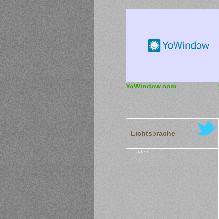
YoWindow.com
Lichtsprache
Laden...