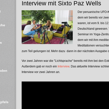
Interview mit Sixto Paz Wells
g
Der peruanische UFO-Ko
dem wir bereits vor zwe
waren, ist vom 9. bis 12
che 
Deutschland gewesen. W
Seminar im Yoga-Zentr
dem wir mit ihm meditie
n 
Meditationen versuchte
zum Teil gelungen ist. Mehr dazu dann in der nächsten Ausgabe de
 
Vor zwei Jahren war die "Lichtsprache" bereits mit ihm bei den Ex
Außerdem gab er noch ein
Interview
. Das aktuelle Interview schli
den 
Interview vor zwei Jahren an.
ipfels