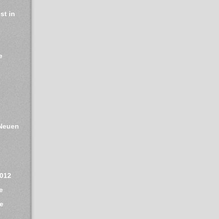
t in 
 
Neuen 
2012
e
e