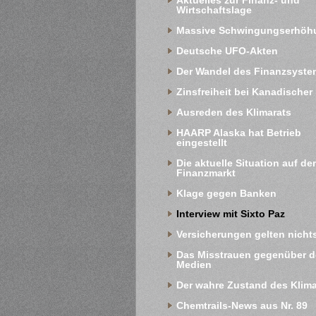
Aktuelles zur Finanz- und 
Wirtschaftslage
Massive Schwingungserhöh
Deutsche UFO-Akten
Der Wandel des Finanzsyste
Zinsfreiheit bei Kanadischer
Ausreden des Klimarats
HAARP Alaska hat Betrieb 
eingestellt
Die aktuelle Situation auf de
Finanzmarkt
Klage gegen Banken
Interview mit Sixto Paz
Versicherungen gelten nicht
Das Misstrauen gegenüber d
Medien
Der wahre Zustand des Klim
Chemtrails-News aus Nr. 89