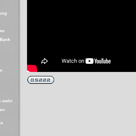
ung
ms
 Bank
m 
s mehr
en 
as