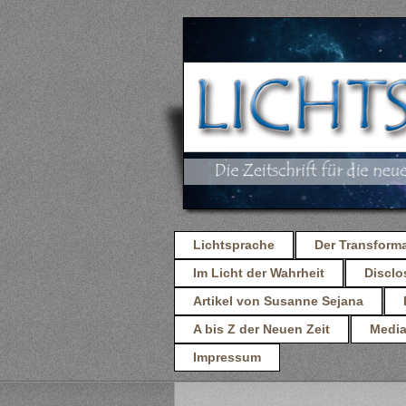
Lichtsprache
Der Transform
Im Licht der Wahrheit
Discl
Artikel von Susanne Sejana
A bis Z der Neuen Zeit
Media
Impressum