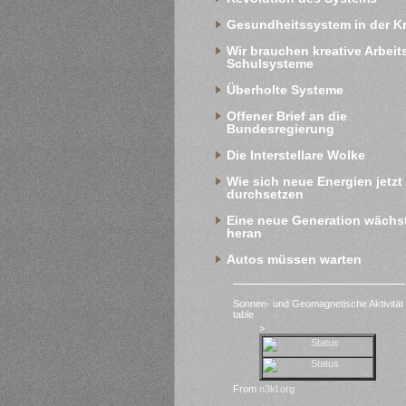
Gesundheitssystem in der Kr
Wir brauchen kreative Arbeits
Schulsysteme
Überholte Systeme
Offener Brief an die 
Bundesregierung
Die Interstellare Wolke
Wie sich neue Energien jetzt 
durchsetzen
Eine neue Generation wächst
heran
Autos müssen warten
Sonnen- und Geomagnetische Aktivität
table
>
From
n3kl.org