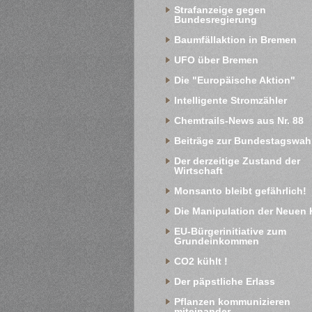
Strafanzeige gegen 
Bundesregierung
Baumfällaktion in Bremen
UFO über Bremen
Die "Europäische Aktion"
Intelligente Stromzähler
Chemtrails-News aus Nr. 88
Beiträge zur Bundestagswah
Der derzeitige Zustand der 
Wirtschaft
Monsanto bleibt gefährlich!
Die Manipulation der Neuen 
EU-Bürgerinitiative zum 
Grundeinkommen
CO2 kühlt !
Der päpstliche Erlass
Pflanzen kommunizieren 
miteinander