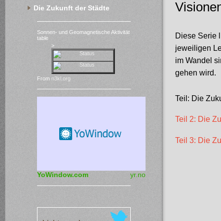
Visione
Die Zukunft der Städte
Sonnen- und Geomagnetische Aktivität
Diese Serie l
table
>
jeweiligen L
im Wandel si
gehen wird.
From
n3kl.org
Teil: Die Zu
Teil 2: Die Z
Teil 3: Die 
YoWindow.com
yr.no