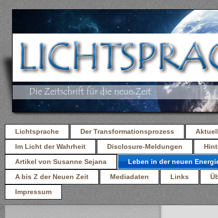
Lichtsprache
Der Transformationsprozess
Aktuel
Im Licht der Wahrheit
Disclosure-Meldungen
Hint
Artikel von Susanne Sejana
Leben in der neuen Energi
A bis Z der Neuen Zeit
Mediadaten
Links
Üb
Impressum