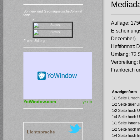
Mediada
Sonnen- und Geomagnetische Aktivität
table
>
Auflage: 175
Erscheinungsw
Dezember)
From
n3kl.org
Heftformat: 
Umfang: 72 S
Verbreitung: 
Frankreich u
Anzeigenform
1/1 Seite Umschl
YoWindow.com
yr.no
1/2 Seite quer U
1/2 Seite hoch U
1/4 Seite hoch U
1/1 Seite Innense
1/2 Seite hoch I
Lichtsprache
1/4 Seite hoch I