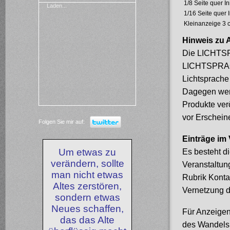
1/8 Seite quer I
Laden...
1/16 Seite quer 
Kleinanzeige 3 c
Hinweis zu 
Die LICHTSPR
LICHTSPRACH
Lichtsprache
Dagegen werd
Produkte verö
vor Erschein
Folgen Sie mir auf:
Einträge im 
Um etwas zu
Es besteht d
verändern, sollte
Veranstaltung
man nicht etwas
Rubrik Konta
Altes zerstören,
Vernetzung d
sondern etwas
Neues schaffen,
Für Anzeigen
das das Alte
des Wandels