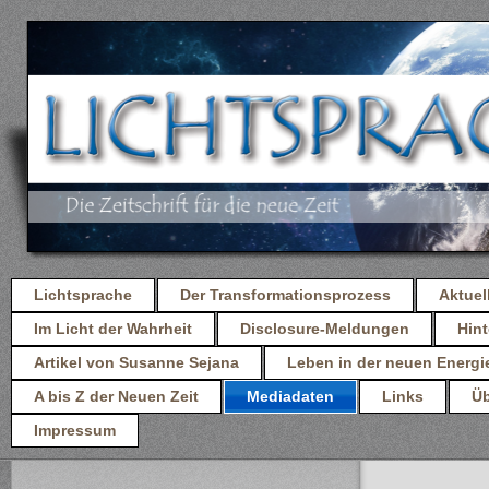
Lichtsprache
Der Transformationsprozess
Aktuel
Im Licht der Wahrheit
Disclosure-Meldungen
Hint
Artikel von Susanne Sejana
Leben in der neuen Energi
A bis Z der Neuen Zeit
Mediadaten
Links
Üb
Impressum