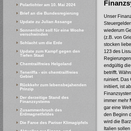
Finanzs
Polarlichter am 10. Mai 2024
Brief an die Bundesregierung
Unser Finanz
Update zu Julian Assange
Steuergelder
Sonnenlicht soll für eine Woche 
wiederum Gel
verschwinden
(z.B. von Gr
Schlacht um die Erde
stocken liebe
Update zum Kampf gegen den 
123 des Lissa
Tiefen Staat
Regierungen
Chemtrailfreies Helgoland
endgültig di
Teneriffa - ein chemtrailfreies 
betrifft. Wä
Gebiet
ruiniert. Das
Rückkehr zum lebensbejahenden 
initiiert, is
Prinzip
Finanzsystem
Der derzeitige Stand des 
immer mehr 
Finanzsystems
gar eine Wel
Zusammenbruch des 
Erdmagnetfeldes
den Beginn d
wird die Bar
Die Farce des Pariser Klimagipfels
Italien solle