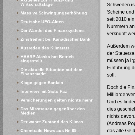
Aktuelles zur Finanz- und 
Wirtschaftslage
Schweden ist
Scheine und 
Massive Schwingungserhöhung
seit 2010 ein
Deutsche UFO-Akten
Nummern an d
Der Wandel des Finanzsystems
verknüpft we
Zinsfreiheit bei Kanadischer Bank
Außerdem wer
Ausreden des Klimarats
der Steuerza
HAARP Alaska hat Betrieb 
müssen ja ir
eingestellt
Einführung de
Die aktuelle Situation auf dem 
Finanzmarkt
soll.
Klage gegen Banken
Doch die Fin
Interview mit Sixto Paz
Milliardenve
Versicherungen gelten nichts mehr
Und es finde
Das Misstrauen gegenüber den 
dies geschie
Medien
nichts davon
Der wahre Zustand des Klimas
(Andreas Pop
Chemtrails-News aus Nr. 89
das alte Geld