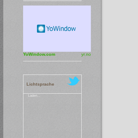
YoWindow.com
yr.no
Lichtsprache
Laden...