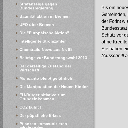
Strafanzeige gegen 
Bis ein neue
Bundesregierung
Gemeinden, i
Baumfällaktion in Bremen
der Forint w
UFO über Bremen
Bundesstaat U
Die "Europäische Aktion"
Schutz vor d
Intelligente Stromzähler
ohne Kredite
Sie haben ei
Chemtrails-News aus Nr. 88
(Ausschnitt
Beiträge zur Bundestagswahl 2013
Der derzeitige Zustand der 
Wirtschaft
Monsanto bleibt gefährlich!
Die Manipulation der Neuen Kinder
EU-Bürgerinitiative zum 
Grundeinkommen
CO2 kühlt !
Der päpstliche Erlass
Pflanzen kommunizieren 
miteinander