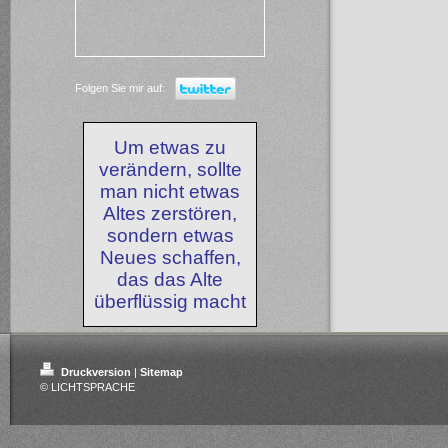
Folgen Sie mir auf:
Um etwas zu
verändern, sollte
man nicht etwas
Altes zerstören,
sondern etwas
Neues schaffen,
das das Alte
überflüssig macht
Druckversion
|
Sitemap
© LICHTSPRACHE