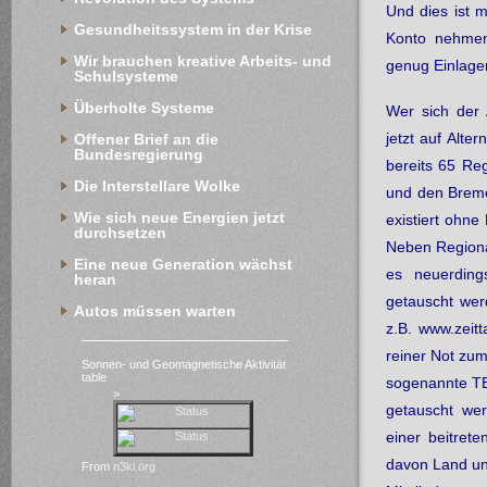
Und dies ist 
Gesundheitssystem in der Krise
Konto nehmen
Wir brauchen kreative Arbeits- und 
genug Einlage
Schulsysteme
Überholte Systeme
Wer sich der 
jetzt auf Alte
Offener Brief an die 
Bundesregierung
bereits 65 Re
Die Interstellare Wolke
und den Bremer
Wie sich neue Energien jetzt 
existiert ohn
durchsetzen
Neben Regiona
Eine neue Generation wächst 
es neuerding
heran
getauscht werd
Autos müssen warten
z.B.
www.zeitt
reiner Not zu
Sonnen- und Geomagnetische Aktivität
table
sogenannte TE
>
getauscht we
einer beitret
davon Land un
From
n3kl.org