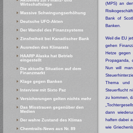
Aktuelles zur Finanz- und 
(MPS) an den
Wirtschaftslage
Risikogeschäf
Massive Schwingungserhöhung
Bank of Scot
Deutsche UFO-Akten
Banken.
Der Wandel des Finanzsystems
Weil die EU je
Zinsfreiheit bei Kanadischer Bank
gehen Finanz
Ausreden des Klimarats
Hetze gegen 
HAARP Alaska hat Betrieb 
eingestellt
Propaganda, d
Nun will man
Die aktuelle Situation auf dem 
Finanzmarkt
Steuerhinter
Klage gegen Banken
Thema und w
Interview mit Sixto Paz
Steuerflucht 
zu kommen, da
Versicherungen gelten nichts mehr
„Tochtergesel
Das Misstrauen gegenüber den 
Medien
dann wiederu
haften dabei a
Der wahre Zustand des Klimas
wie Griechenl
Chemtrails-News aus Nr. 89