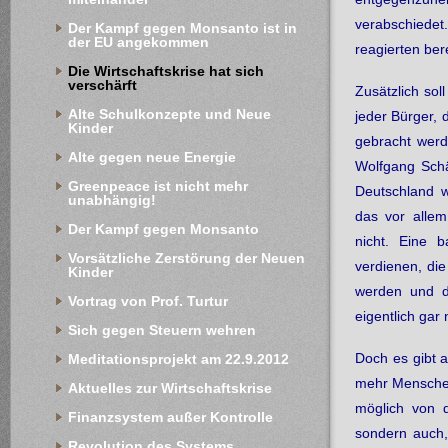
verabschiede
Der Kampf gegen Monsanto ist in 
der EU angekommen
reagierten ber
Die Wirtschaftskrise hat sich 
verschärft
Zusätzlich sol
Alte Schulkonzepte und Neue 
jeder Bürger, 
Kinder
gebracht werd
Alte gegen neue Energie
Wolfgang Schä
Greenpeace ist nicht mehr 
Deutschland wi
unabhängig!
das vor allem
Der Kampf gegen Monsanto
nicht. Eine 
Vorsätzliche Zerstörung der Neuen 
verdienen, di
Kinder
werden und d
Vortrag von Prof. Turtur
eigentlich gar 
Sich gegen Steuern wehren
Doch es gibt
Meditationsprojekt am 22.9.2012
mehr Menschen
Aktuelles zur Wirtschaftskrise
möglich von 
Finanzsystem außer Kontrolle
sondern auch
Revolution des Systems