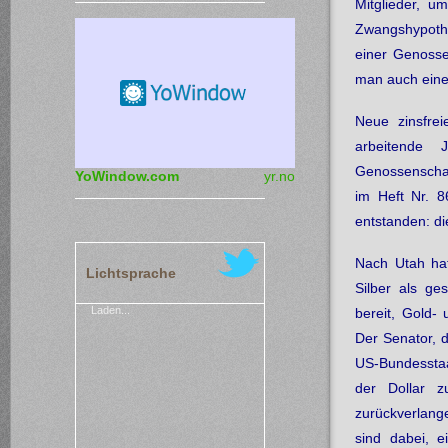
Mitglieder, u
Zwangshypothe
einer Genosse
man auch eine
Neue zinsfre
arbeitende 
Genossenschaf
YoWindow.com
yr.no
im Heft Nr. 8
entstanden: di
Nach Utah hat
Lichtsprache
Silber als ge
Laden...
bereit, Gold-
Der Senator, d
US-Bundesstaa
der Dollar 
zurückverlang
sind dabei, 