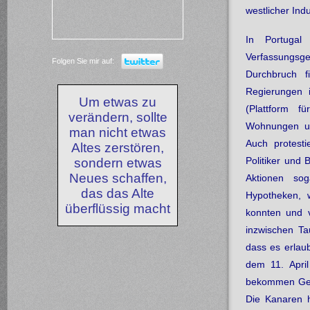
westlicher Ind
In Portugal
Verfassungsger
Folgen Sie mir auf:
Durchbruch f
Regierungen 
Um etwas zu
(Plattform f
verändern, sollte
Wohnungen u
man nicht etwas
Auch protest
Altes zerstören,
Politiker und 
sondern etwas
Neues schaffen,
Aktionen sog
das das Alte
Hypotheken, 
überflüssig macht
konnten und 
inzwischen Ta
dass es erlau
dem 11. Apri
bekommen Geld
Die Kanaren 