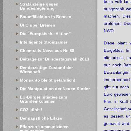
beim Volk land
Strafanzeige gegen 
Bundesregierung
ausgezahlt we
machen. Die
Baumfällaktion in Bremen
erblühen. Doc
UFO über Bremen
NWO.
Die "Europäische Aktion"
Intelligente Stromzähler
Diese plant 
Bargeldes. In
Chemtrails-News aus Nr. 88
altmodisch, un
Beiträge zur Bundestagswahl 2013
nur noch Barg
Der derzeitige Zustand der 
Wirtschaft
Barzahlungen
immerhin noch
Monsanto bleibt gefährlich!
gibt nur noch
Die Manipulation der Neuen Kinder
Euro gewesen. 
EU-Bürgerinitiative zum 
Grundeinkommen
Euro in Kraft 
Gesellschaft v
CO2 kühlt !
es dezent und
Der päpstliche Erlass
gemacht wird
Pflanzen kommunizieren 
miteinander
entgegenzune