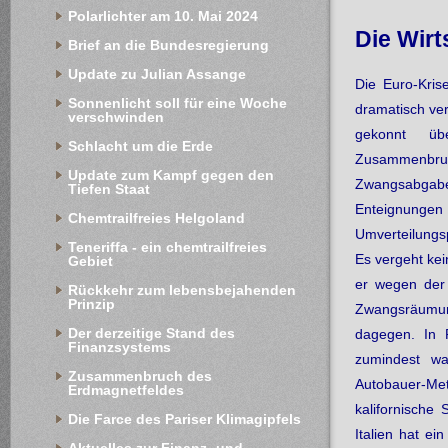
Polarlichter am 10. Mai 2024
Die Wirt
Brief an die Bundesregierung
Update zu Julian Assange
Die Euro-Kris
Sonnenlicht soll für eine Woche 
dramatisch ver
verschwinden
gekonnt üb
Schlacht um die Erde
Zusammenbruc
Update zum Kampf gegen den 
Zwangsabgabe 
Tiefen Staat
Enteignunge
Chemtrailfreies Helgoland
Umverteilungs
Teneriffa - ein chemtrailfreies 
Es vergeht kei
Gebiet
er wegen der
Rückkehr zum lebensbejahenden 
Prinzip
Zwangsräumun
Der derzeitige Stand des 
dagegen. In P
Finanzsystems
zumindest was
Zusammenbruch des 
Autobauer-Me
Erdmagnetfeldes
kalifornische 
Die Farce des Pariser Klimagipfels
Italien hat e