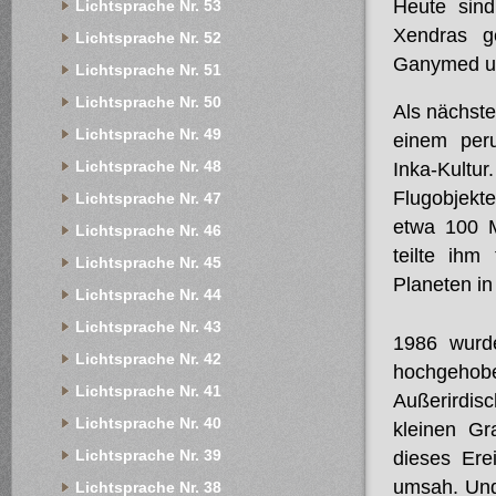
Heute sin
Lichtsprache Nr. 53
Xendras g
Lichtsprache Nr. 52
Ganymed und
Lichtsprache Nr. 51
Lichtsprache Nr. 50
Als nächste
Lichtsprache Nr. 49
einem peru
Lichtsprache Nr. 48
Inka-Kultur
Flugobjekte
Lichtsprache Nr. 47
etwa 100 M
Lichtsprache Nr. 46
teilte ihm
Lichtsprache Nr. 45
Planeten i
Lichtsprache Nr. 44
Lichtsprache Nr. 43
1986 wurde
Lichtsprache Nr. 42
hochgeho
Lichtsprache Nr. 41
Außerirdis
Lichtsprache Nr. 40
kleinen Gr
Lichtsprache Nr. 39
dieses Ere
umsah. Und
Lichtsprache Nr. 38