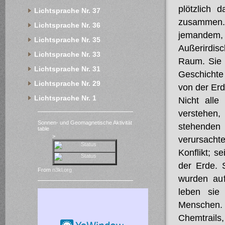
plötzlich 
Lichtsprache Nr. 37
zusammen. W
Lichtsprache Nr. 36
jemandem, 
Lichtsprache Nr. 35
Außerirdis
Lichtsprache Nr. 33
Raum. Sie 
Lichtsprache Nr. 31
Geschichte 
Lichtsprache Nr. 29
von der Erd
Lichtsprache Nr. 1
Nicht alle
verstehen
Sonnen- und Geomagnetische Aktivität
stehenden
table
>
verursacht
Konflikt; s
der Erde. 
From
n3kl.org
wurden
au
leben sie
Menschen.
Chemtrails,