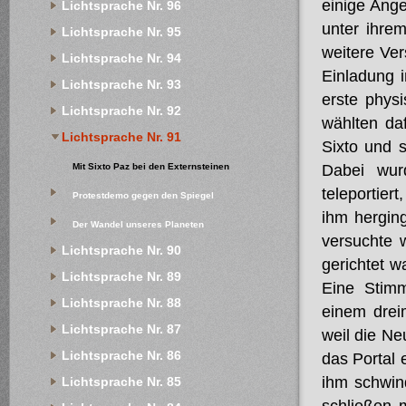
einige Ange
Lichtsprache Nr. 96
unter ihre
Lichtsprache Nr. 95
weitere Ver
Lichtsprache Nr. 94
Einladung i
Lichtsprache Nr. 93
erste phys
Lichtsprache Nr. 92
wählten da
Lichtsprache Nr. 91
Sixto und 
Mit Sixto Paz bei den Externsteinen
Dabei wur
teleportier
Protestdemo gegen den Spiegel
ihm herging
Der Wandel unseres Planeten
versuchte w
Lichtsprache Nr. 90
gerichtet w
Lichtsprache Nr. 89
Eine Stimm
Lichtsprache Nr. 88
einem dreim
Lichtsprache Nr. 87
weil die Ne
Lichtsprache Nr. 86
das Portal 
ihm schwind
Lichtsprache Nr. 85