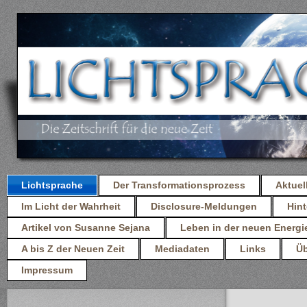
Lichtsprache
Der Transformationsprozess
Aktuel
Im Licht der Wahrheit
Disclosure-Meldungen
Hint
Artikel von Susanne Sejana
Leben in der neuen Energi
A bis Z der Neuen Zeit
Mediadaten
Links
Üb
Impressum