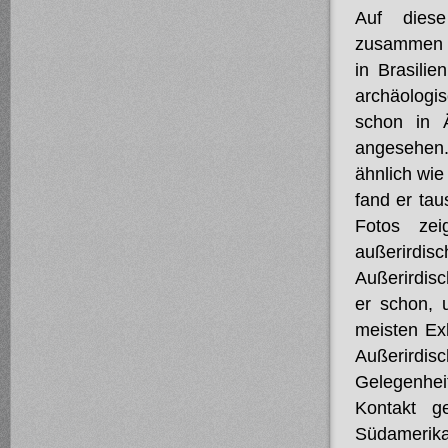
Auf dies
zusammen 
in Brasili
archäologi
schon in 
angesehen.
ähnlich wie
fand er tau
Fotos zei
außerirdi
Außerirdis
er schon, 
meisten Ex
Außerird
Gelegenhei
Kontakt g
Südamerika