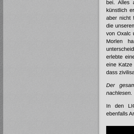
bei. Alles
künstlich e
aber nicht
die unsere
von Oxalc 
Morlen ha
unterscheid
erlebte ei
eine Katze 
dass zivili
Der gesam
nachlesen.
In den L
ebenfalls A