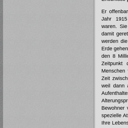
Er offenba
Jahr 191
waren. Sie
damit geret
werden die 
Erde gehen
den 8 Mill
Zeitpunkt
Menschen w
Zeit zwisc
weil dann a
Aufenthalte
Alterungsp
Bewohner v
spezielle A
Ihre Lebens