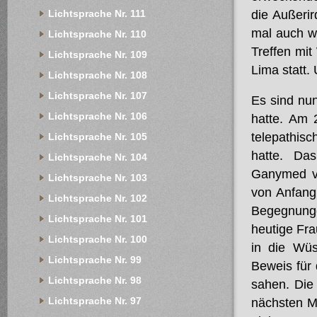
Lichtsprache Nr. 111
die Außerir
mal auch w
Lichtsprache Nr. 110
Treffen mi
Lichtsprache Nr. 109
Lima statt.
Lichtsprache Nr. 108
Lichtsprache Nr. 107
Es sind nun
Lichtsprache Nr. 106
hatte. Am 
telepathisc
Lichtsprache Nr. 105
hatte. Da
Lichtsprache Nr. 104
Ganymed vo
Lichtsprache Nr. 103
von Anfang
Lichtsprache Nr. 102
Begegnung
Lichtsprache Nr. 101
heutige Fra
Lichtsprache Nr. 100
in die Wüs
Lichtsprache Nr. 99
Beweis für
Lichtsprache Nr. 98
sahen. Die
Lichtsprache Nr. 97
nächsten M