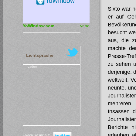
Sixto war n
er auf Geh
Bevölkerun
YoWindow.com
yr.no
besucht we
aus, die z
machte de
Lichtsprache
Presse-Tre
zu sehen u
Laden...
derjenige, 
weltweit.
Vo
neunte, und
Journaliste
mehreren 
Insassen d
Journaliste
Berichte n
erlauben, a
Folgen Sie mir auf: