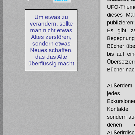
UFO-Thema 
dieses Mal
Um etwas zu
publizieren
verändern, sollte
man nicht etwas
Es gibt za
Altes zerstören,
Begegnunge
sondern etwas
Bücher über
Neues schaffen,
bis auf ei
das das Alte
Übersetzern
überflüssig macht
Bücher nac
Außerdem 
jedes 
Exkursion
Kontakte
sondern auc
denen 
Außerirdis