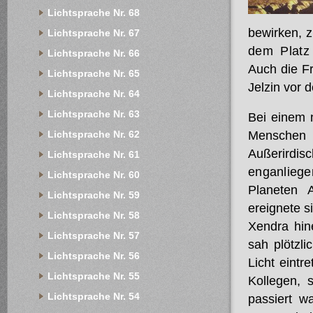
Lichtsprache Nr. 68
bewirken, 
Lichtsprache Nr. 67
dem
Plat
Lichtsprache Nr. 66
Auch die F
Lichtsprache Nr. 65
Jelzin vor 
Lichtsprache Nr. 64
Lichtsprache Nr. 63
Bei einem 
Lichtsprache Nr. 62
Menschen 
Außerirdis
Lichtsprache Nr. 61
enganlieg
Lichtsprache Nr. 60
Planeten 
Lichtsprache Nr. 59
ereignete si
Lichtsprache Nr. 58
Xendra hine
Lichtsprache Nr. 57
sah plötzli
Lichtsprache Nr. 56
Licht eintr
Lichtsprache Nr. 55
Kollegen, 
Lichtsprache Nr. 54
passiert w