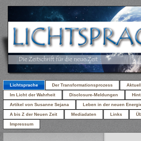
Lichtsprache
Der Transformationsprozess
Aktuel
Im Licht der Wahrheit
Disclosure-Meldungen
Hint
Artikel von Susanne Sejana
Leben in der neuen Energi
A bis Z der Neuen Zeit
Mediadaten
Links
Üb
Impressum