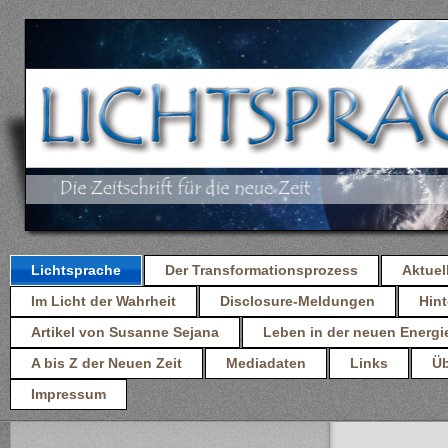
Lichtsprache
Der Transformationsprozess
Aktuel
Im Licht der Wahrheit
Disclosure-Meldungen
Hint
Artikel von Susanne Sejana
Leben in der neuen Energi
A bis Z der Neuen Zeit
Mediadaten
Links
Üb
Impressum