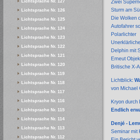
Lichtsprache Nr. 127
Zwei Superno
Sturm am Sü
Lichtsprache Nr. 126
Die Wolken 
Lichtsprache Nr. 125
Autofahrer so
Lichtsprache Nr. 124
Polarlichter
Lichtsprache Nr. 123
Unerklärlich
Lichtsprache Nr. 122
Delphin mit
Lichtsprache Nr. 121
Erneut Objek
Lichtsprache Nr. 120
Britische X-
Lichtsprache Nr. 119
Lichtblick:
Wa
Lichtsprache Nr. 118
von Michael
Lichtsprache Nr. 117
Lichtsprache Nr. 116
Kryon durch 
Endlich er
Lichtsprache Nr. 115
Lichtsprache Nr. 114
Denjé - Lem
Lichtsprache Nr. 113
Seminar mit 
Lichtsprache Nr. 112
Ein Bericht 