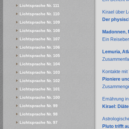
Lichtsprache Nr. 111
Kirael über L
Lichtsprache Nr. 110
Der physisc
Lichtsprache Nr. 109
Lichtsprache Nr. 108
Madonnen, 
Lichtsprache Nr. 107
Ein Reiseber
Lichtsprache Nr. 106
Lemuria, At
Lichtsprache Nr. 105
Zusammenfas
Lichtsprache Nr. 104
Kontakte mit 
Lichtsprache Nr. 103
Pioniere un
Lichtsprache Nr. 102
Zusammengef
Lichtsprache Nr. 101
Lichtsprache Nr. 100
Ernährung in 
Lichtsprache Nr. 99
Kirael: Diät
Lichtsprache Nr. 98
Astrologisch
Lichtsprache Nr. 97
Pluto trifft