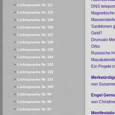
Lichtsprache Nr. 111
DNS teleporti
Lichtsprache Nr. 110
Magnetische
Massensterb
Lichtsprache Nr. 109
Sanktionen g
Lichtsprache Nr. 108
Geld?
Lichtsprache Nr. 107
Drunvalo Mel
Lichtsprache Nr. 106
Orbs
Lichtsprache Nr. 105
Russische H
Lichtsprache Nr. 104
Mayakalender
Lichtsprache Nr. 103
Ein Projekt 
Lichtsprache Nr. 102
Merkwürdig
Lichtsprache Nr. 101
von Susanne
Lichtsprache Nr. 100
Lichtsprache Nr. 99
Engel Germa
von Christine
Lichtsprache Nr. 98
Lichtsprache Nr. 97
Manifestati