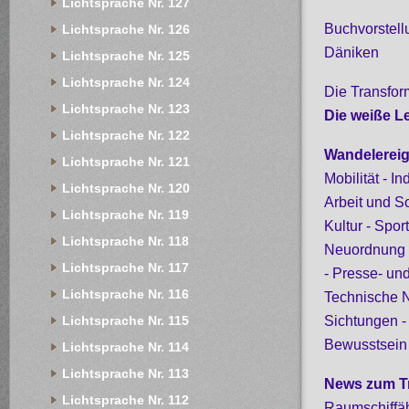
Lichtsprache Nr. 127
Buchvorstell
Lichtsprache Nr. 126
Däniken
Lichtsprache Nr. 125
Lichtsprache Nr. 124
Die Transfor
Lichtsprache Nr. 123
Die weiße L
Lichtsprache Nr. 122
Wandelereig
Lichtsprache Nr. 121
Mobilität - I
Lichtsprache Nr. 120
Arbeit und So
Lichtsprache Nr. 119
Kultur - Spo
Lichtsprache Nr. 118
Neuordnung d
Lichtsprache Nr. 117
- Presse- un
Lichtsprache Nr. 116
Technische 
Sichtungen -
Lichtsprache Nr. 115
Bewusstsein
Lichtsprache Nr. 114
Lichtsprache Nr. 113
News zum T
Lichtsprache Nr. 112
Raumschiffä