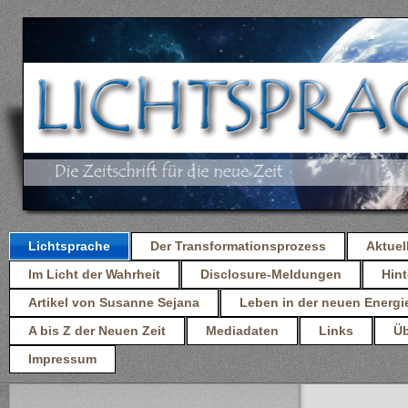
Lichtsprache
Der Transformationsprozess
Aktuel
Im Licht der Wahrheit
Disclosure-Meldungen
Hint
Artikel von Susanne Sejana
Leben in der neuen Energi
A bis Z der Neuen Zeit
Mediadaten
Links
Üb
Impressum