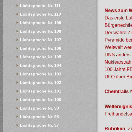
Lichtsprache Nr. 111
News zum W
Lichtsprache Nr. 110
Das erste Lu
Lichtsprache Nr. 109
Bürgerrechtl
Lichtsprache Nr. 108
Der wahre Z
Pyramide bei
Lichtsprache Nr. 107
Weltweit wer
Lichtsprache Nr. 106
DNS anders b
Lichtsprache Nr. 105
Nuklearstrahl
Lichtsprache Nr. 104
100 Jahre F
Lichtsprache Nr. 103
UFO über B
Lichtsprache Nr. 102
Lichtsprache Nr. 101
Chemtrails
Lichtsprache Nr. 100
Weltereigni
Lichtsprache Nr. 99
Freihandelsa
Lichtsprache Nr. 98
Lichtsprache Nr. 97
Rubriken:
Ze