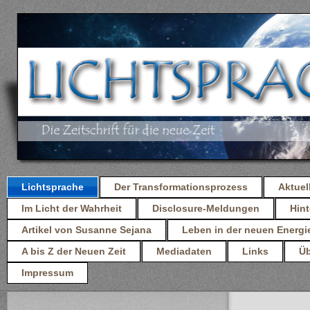
Lichtsprache
Der Transformationsprozess
Aktuel
Im Licht der Wahrheit
Disclosure-Meldungen
Hint
Artikel von Susanne Sejana
Leben in der neuen Energi
A bis Z der Neuen Zeit
Mediadaten
Links
Üb
Impressum