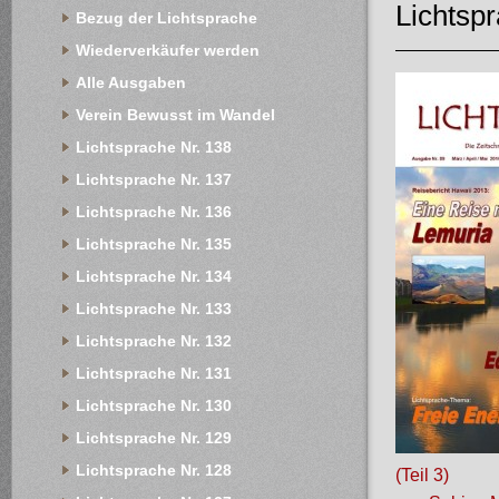
Lichtsp
Bezug der Lichtsprache
Wiederverkäufer werden
Alle Ausgaben
Verein Bewusst im Wandel
Lichtsprache Nr. 138
Lichtsprache Nr. 137
Lichtsprache Nr. 136
Lichtsprache Nr. 135
Lichtsprache Nr. 134
Lichtsprache Nr. 133
Lichtsprache Nr. 132
Lichtsprache Nr. 131
Lichtsprache Nr. 130
Lichtsprache Nr. 129
Lichtsprache Nr. 128
(Teil 3)