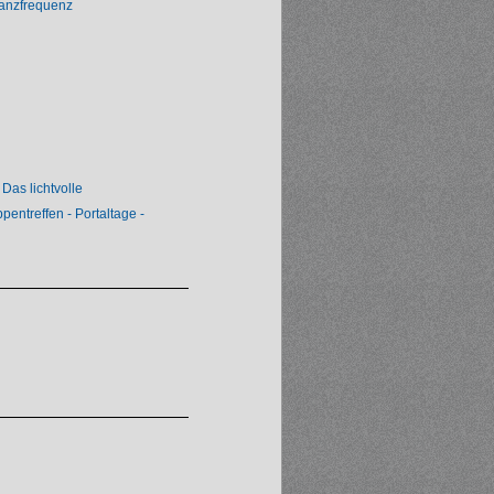
nanzfrequenz
Das lichtvolle
entreffen - Portaltage -