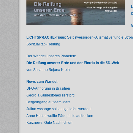
U
C
G
LICHTSPRACHE-Tipps:
Selbstversorger - Alternative für die Stro
Spiritualität - Heilung
Der Wandel unseres Planeten:
Die Reifung unserer Erde und der Eintritt in die 5D-Welt
von Susanne Sejana Kreth
News zum Wandel:
UFO-Anhörung in Brasilien
Georgia Guidestones zerstört!
Bergeingang auf dem Mars
Julian Assange soll ausgeliefert werden!
Anne Heche wollte Pädophilie aufdecken
Kurznews, Gute Nachrichten