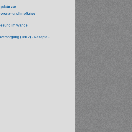
pdate zur
orona- und Impfkrise
esund im Wandel
mversorgung (Teil 2) - Rezepte -