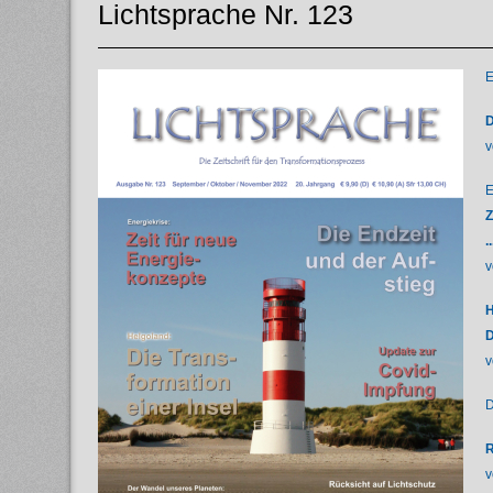
Lichtsprache Nr. 123
E
D
v
E
Z
.
v
H
D
v
D
R
v