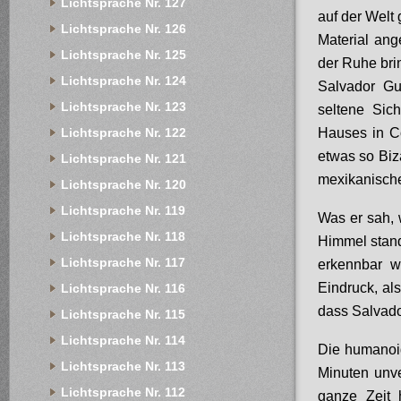
Lichtsprache Nr. 127
auf der Welt
Lichtsprache Nr. 126
Material ang
Lichtsprache Nr. 125
der Ruhe bri
Lichtsprache Nr. 124
Salvador Gu
Lichtsprache Nr. 123
seltene Sic
Hauses in Co
Lichtsprache Nr. 122
etwas so Biza
Lichtsprache Nr. 121
mexikanisch
Lichtsprache Nr. 120
Lichtsprache Nr. 119
Was er sah, 
Lichtsprache Nr. 118
Himmel stand
Lichtsprache Nr. 117
erkennbar w
Eindruck, als
Lichtsprache Nr. 116
dass Salvado
Lichtsprache Nr. 115
Lichtsprache Nr. 114
Die humanoid
Lichtsprache Nr. 113
Minuten unv
Lichtsprache Nr. 112
ganze Zeit 