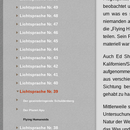
beobachtet u
Lichtsprache Nr. 49
um was es s
Lichtsprache Nr. 48
niemanden au
Lichtsprache Nr. 47
die „Flying 
Lichtsprache Nr. 46
teilen. Sein
Lichtsprache Nr. 45
materiell war
Lichtsprache Nr. 44
Auch Ed Sher
Lichtsprache Nr. 43
Kalifornien
Lichtsprache Nr. 42
aufgenommen
Lichtsprache Nr. 41
aus verschi
Lichtsprache Nr. 40
Sichtung be
Lichtsprache Nr. 39
gehabt zu ha
Der gewinnbringende Schuldenberg
Mittlerweile
Der Planet Apu
Untersuchung
Flying Humanoids
Natur der We
Lichtsprache Nr. 38
das Was und 