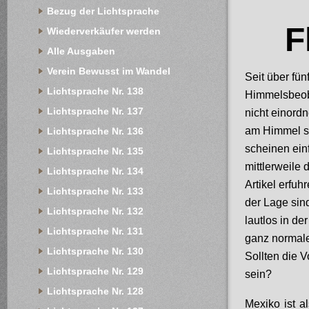
Bezug der Lichtsprache
F
Wiederverkäufer werden
Alle Ausgaben
Verein Bewusst im Wandel
Seit über fü
Lichtsprache Nr. 138
Himmelsbeoba
Lichtsprache Nr. 137
nicht einord
am Himmel sc
Lichtsprache Nr. 136
scheinen ein
Lichtsprache Nr. 135
mittlerweile
Lichtsprache Nr. 134
Artikel erfuh
Lichtsprache Nr. 133
der Lage sind
Lichtsprache Nr. 132
lautlos in d
Lichtsprache Nr. 131
ganz normale
Lichtsprache Nr. 130
Sollten die 
Lichtsprache Nr. 129
sein?
Lichtsprache Nr. 128
Mexiko ist a