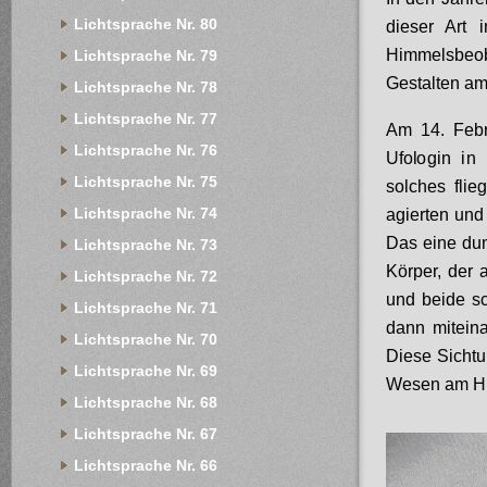
Lichtsprache Nr. 80
dieser Art 
Himmelsbeo
Lichtsprache Nr. 79
Gestalten a
Lichtsprache Nr. 78
Lichtsprache Nr. 77
Am 14. Febr
Lichtsprache Nr. 76
Ufol
ogin in
Lichtsprache Nr. 75
solches fli
Lichtsprache Nr. 74
agierten und
Das eine dun
Lichtsprache Nr. 73
Körper, der 
Lichtsprache Nr. 72
und beide sc
Lichtsprache Nr. 71
dann mitein
Lichtsprache Nr. 70
Diese Sichtu
Lichtsprache Nr. 69
Wesen am Hi
Lichtsprache Nr. 68
Lichtsprache Nr. 67
Lichtsprache Nr. 66