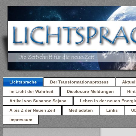
Lichtsprache
Der Transformationsprozess
Aktuel
Im Licht der Wahrheit
Disclosure-Meldungen
Hint
Artikel von Susanne Sejana
Leben in der neuen Energi
A bis Z der Neuen Zeit
Mediadaten
Links
Üb
Impressum