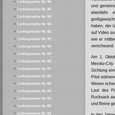
Lichtsprache Nr. 96
und gemeins
Lichtsprache Nr. 95
ebenfalls 
Lichtsprache Nr. 94
großgewachs
Lichtsprache Nr. 93
haben, der 
Lichtsprache Nr. 92
auf Video au
Lichtsprache Nr. 91
wie er mittl
verschwand
Lichtsprache Nr. 90
Lichtsprache Nr. 89
Am 1. Oktob
Lichtsprache Nr. 88
M
exi
ko-City
Lichtsprache Nr. 87
Sichtung ein
Lichtsprache Nr. 86
Pilot währen
Wesen schweb
Lichtsprache Nr. 85
Laut des Pi
Lichtsprache Nr. 84
Rucksack auf
Lichtsprache Nr. 83
und Beine g
Lichtsprache Nr. 82
Lichtsprache Nr. 81
In den Jahr