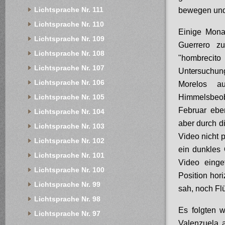
Lichtsprache Nr. 111
bewegen und
Lichtsprache Nr. 110
Einige Mona
Lichtsprache Nr. 109
Guerrero z
Lichtsprache Nr. 108
"hombrecit
Lichtsprache Nr. 107
Untersuchun
Lichtsprache Nr. 106
Morelos a
Himmelsbeob
Lichtsprache Nr. 105
Februar ebe
Lichtsprache Nr. 104
aber durch d
Lichtsprache Nr. 103
Video nicht 
Lichtsprache Nr. 102
ein dunkles 
Lichtsprache Nr. 101
Video einge
Lichtsprache Nr. 100
Position hor
Lichtsprache Nr. 99
sah, noch Flü
Lichtsprache Nr. 98
Es folgten w
Lichtsprache Nr. 97
Valenzuela 