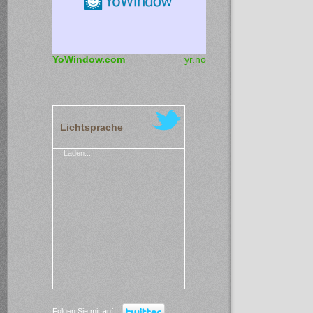
YoWindow.com
yr.no
Lichtsprache
Laden...
Folgen Sie mir auf: