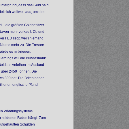
 Hintergrund, dass das Geld bald
tet sich weltweit aus, um eine
d – die größten Goldbesitzer
 davon mehr verkauft. Ob und
ker FED liegt, weiß niemand,
 Räume mehr zu. Die Tresore
ürde es mitkriegen.
llerdings will die Bundesbank
Gold als Anleihen im Ausland
n über 2450 Tonnen. Die
a 300 hat. Die Briten haben
illionen englische Pfund
nen Währungssystems
em seidenen Faden hängt. Zum
 aufgehäuften Schulden