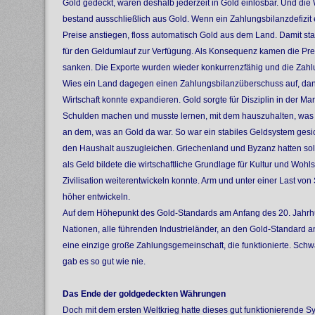
Gold gedeckt, waren deshalb jederzeit in Gold einlösbar. Und di
bestand ausschließlich aus Gold. Wenn ein Zahlungsbilanzdefizit e
Preise anstiegen, floss automatisch Gold aus dem Land. Damit st
für den Geldumlauf zur Verfügung. Als Konsequenz kamen die Prei
sanken. Die Exporte wurden wieder konkurrenzfähig und die Zahlu
Wies ein Land dagegen einen Zahlungsbilanzüberschuss auf, dan
Wirtschaft konnte expandieren. Gold sorgte für Disziplin in der Ma
Schulden machen und musste lernen, mit dem hauszuhalten, wa
an dem, was an Gold da war. So war ein stabiles Geldsystem gesi
den Haushalt auszugleichen. Griechenland und Byzanz hatten so
als Geld bildete die wirtschaftliche Grundlage für Kultur und Wohl
Zivilisation weiterentwickeln konnte. Arm und unter einer Last v
höher entwickeln.
Auf dem Höhepunkt des Gold-Standards am Anfang des 20. Jahrh
Nationen, alle führenden Industrieländer, an den Gold-Standard a
eine einzige große Zahlungsgemeinschaft, die funktionierte. Sc
gab es so gut wie nie.
Das Ende der goldgedeckten Währungen
Doch mit dem ersten Weltkrieg hatte dieses gut funktionierende 