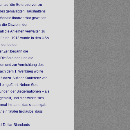
hen auf die Goldreserven zu
n des gemäßigten Haushaltens
6 Monate finanzierbar gewesen
die Disziplin der
all die Anleihen verwalten zu
blühten. 1913 wurde in den USA
 der beiden
er Zeit begann die
Die Anleihen und die
tion und zur Vernichtung des
ach dem 1. Weltkrieg wollte
ft dazu. Auf der Konferenz von
 eingeführt. Neben Gold
ungen der Siegernationen – als
tellt, und dies wirkte sich
inmal im Land, das sie ausgab
 ein fataler Irrglaube, dass
d-Dollar-Standards