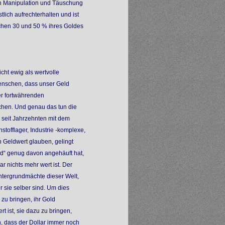
ch Manipulation und Täuschung
lich aufrechterhalten und ist
schen 30 und 50 % ihres Goldes
cht ewig als wertvolle
enschen, dass unser Geld
er fortwährenden
chen. Und genau das tun die
 seit Jahrzehnten mit dem
tofflager, Industrie -komplexe,
 Geldwert glauben, gelingt
ld“ genug davon angehäuft hat,
r nichts mehr wert ist. Der
ntergrundmächte dieser Welt,
r sie selber sind. Um dies
zu bringen, ihr Gold
 ist, sie dazu zu bringen,
, dass der Dollar immer noch