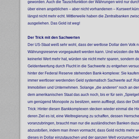
geworden. Auch die Tauschfunktion der Währungen wird nur dur
über einen angeblichen – aber nicht vorhandenen – Kurswert künst
längst nicht mehr echt. Mittlerweile haben die Zentralbanken zwi
ausgeliehen. Das Gold ist weg!
Der Trick mit den Sachwerten
Der US-Staat weiß sehr wohl, dass der wertlose Dollar dem Volk ni
Währungsreserve vorgegaukelt werden kann. Und wüssten die M
keinerlei Wert mehr hat, würden sie nicht mehr sparen, sondern d
Geldentwertung durch Flucht in die Sachwerte zu entgehen versu
hinter der Federal Reserve stehenden Bank-komplexe: Sie kaufen
immer wertloser werdenden Geld systematisch Sachwerte auf: Rohs
Immobilien und Unternehmen. Solange „die anderen“ noch an den
dem amerikanischen Staat das auch noch, bis er für sein „Spielge
um genügend Monopole zu besitzen, wenn auffliegt, dass der Dolla
Trick: Hinter diesen Bankkomplexen stecken wieder einmal die Hi
deren Ziel es ist, eine Weltregierung zu schaffen, dessen Herrsche
voranzubringen, braucht man nur die ausländischen Banken dazu 
abzustoßen, indem man ihnen vormacht, dass Gold nichts mehr wert
dieses in Dollar einzutauschen und der ganzen Welt vorzumachen