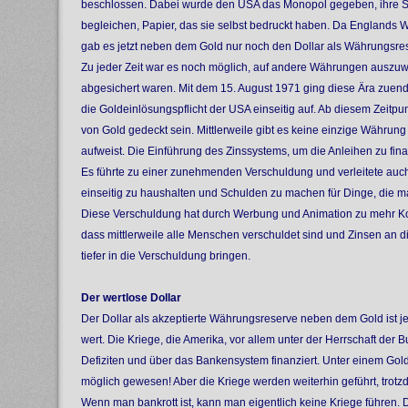
beschlossen. Dabei wurde den USA das Monopol gegeben, ihre S
begleichen, Papier, das sie selbst bedruckt haben. Da Englands 
gab es jetzt neben dem Gold nur noch den Dollar als Währungsre
Zu jeder Zeit war es noch möglich, auf andere Währungen auszuw
abgesichert waren. Mit dem 15. August 1971 ging diese Ära zuen
die Goldeinlösungspflicht der USA einseitig auf. Ab diesem Zeitp
von Gold gedeckt sein. Mittlerweile gibt es keine einzige Währung 
aufweist. Die Einführung des Zinssystems, um die Anleihen zu fina
Es führte zu einer zunehmenden Verschuldung und verleitete auc
einseitig zu haushalten und Schulden zu machen für Dinge, die man
Diese Verschuldung hat durch Werbung und Animation zu mehr 
dass mittlerweile alle Menschen verschuldet sind und Zinsen an d
tiefer in die Verschuldung bringen.
Der wertlose Dollar
Der Dollar als akzeptierte Währungsreserve neben dem Gold ist j
wert. Die Kriege, die Amerika, vor allem unter der Herrschaft der B
Defiziten und über das Bankensystem finanziert. Unter einem Gol
möglich gewesen! Aber die Kriege werden weiterhin geführt, trotz
Wenn man bankrott ist, kann man eigentlich keine Kriege führen. D