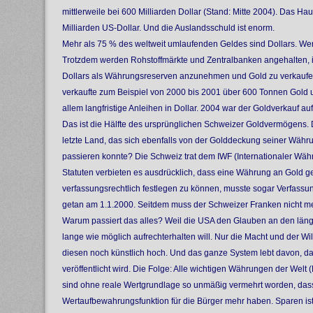
mittlerweile bei 600 Milliarden Dollar (Stand: Mitte 2004). Das Hau
Milliarden US-Dollar. Und die Auslandsschuld ist enorm.
Mehr als 75 % des weltweit umlaufenden Geldes sind Dollars. Wer
Trotzdem werden Rohstoffmärkte und Zentralbanken angehalten,
Dollars als Währungsreserven anzunehmen und Gold zu verkaufe
verkaufte zum Beispiel von 2000 bis 2001 über 600 Tonnen Gold 
allem langfristige Anleihen in Dollar. 2004 war der Goldverkauf a
Das ist die Hälfte des ursprünglichen Schweizer Goldvermögens.
letzte Land, das sich ebenfalls von der Golddeckung seiner Währu
passieren konnte? Die Schweiz trat dem IWF (Internationaler Wäh
Statuten verbieten es ausdrücklich, dass eine Währung an Gold g
verfassungsrechtlich festlegen zu können, musste sogar Verfas
getan am 1.1.2000. Seitdem muss der Schweizer Franken nicht me
Warum passiert das alles? Weil die USA den Glauben an den längs
lange wie möglich aufrechterhalten will. Nur die Macht und der Wi
diesen noch künstlich hoch. Und das ganze System lebt davon, da
veröffentlicht wird. Die Folge: Alle wichtigen Währungen der Welt 
sind ohne reale Wertgrundlage so unmäßig vermehrt worden, dass
Wertaufbewahrungsfunktion für die Bürger mehr haben. Sparen ist 