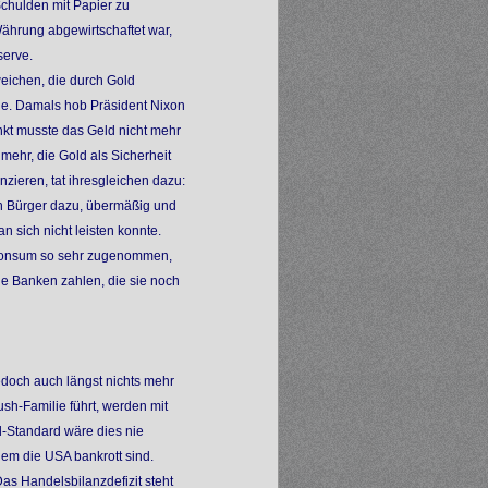
chulden mit Papier zu
Währung abgewirtschaftet war,
serve.
eichen, die durch Gold
de. Damals hob Präsident Nixon
unkt musste das Geld nicht mehr
mehr, die Gold als Sicherheit
nzieren, tat ihresgleichen dazu:
h Bürger dazu, übermäßig und
 sich nicht leisten konnte.
Konsum so sehr zugenommen,
ie Banken zahlen, die sie noch
edoch auch längst nichts mehr
ush-Familie führt, werden mit
d-Standard wäre dies nie
dem die USA bankrott sind.
as Handelsbilanzdefizit steht