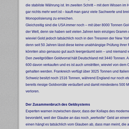
die stabilste Währung ist. Im zweiten Schritt – mit dem Wissen im
gar nichts mehr wert ist – kauft man ganz viele Sachwerte und brei
Monopolisierung zu erreichen.
Gleichzeitig sind die USA immer noch – mit über 8000 Tonnen Gol
der Welt, denn sie haben seit vielen Jahren kein einziges Gramm
wieviel Gold jedoch tatsächlich noch in den Tresoren der New Yor
denn seit 50 Jahren lässt diese keine unabhängige Prüfung ihrer
könnten also genauso gut auch leergeräumt sein – und niemand w
Den zweitgrößten Goldvorrat hält Deutschland mit 3440 Tonnen. A
600 davon verkaufen und es ist auch umstritten, wieviel von dem 
gehalten werden. Frankreich verfügt über 3025 Tonnen und Italie
Schweiz besitzt noch 1516 Tonnen, während England nur noch etw
bereits riesige Goldvorräte veräußert und damit mindestens 500 M
verloren.
Der Zusammenbruch des Geldsystems
Experten warnen inzwischen davor, dass der Kollaps des moder
bevorsteht, weil der Glaube an das noch „wertvolle“ Geld an ein
einen hängt es tatsächlich vom Glauben ab, dass man meint, die