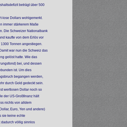
shaltsdefizit beträgt über 500
t-lose Dollars wohlgemerkt.
 in immer stärkerem Maße
n. Die Schweizer Nationalbank
und kaufte von dem Erlös vor
uf 1300 Tonnen angestiegen.
 Damit war nun die Schweiz das
ng gelöst hatte. Wie das
rungsfond) bei, und dessen
ebunden ist. Um dies
sungsbruch begangen werden,
hr durch Gold gedeckt sein.
t wertlosen Dollar noch so
lle der US-Großfinanz hält
ss nichts von alldem
(Dollar, Euro, Yen und andere)
 sie keine echte
dadurch völlig sinnlos