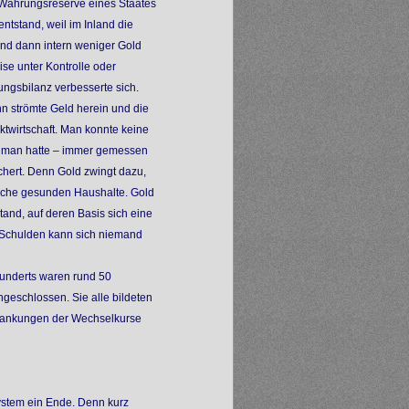
e Währungsreserve eines Staates
ntstand, weil im Inland die
and dann intern weniger Gold
se unter Kontrolle oder
ngsbilanz verbesserte sich.
n strömte Geld herein und die
rktwirtschaft. Man konnte keine
s man hatte – immer gemessen
chert. Denn Gold zwingt dazu,
lche gesunden Haushalte. Gold
stand, auf deren Basis sich eine
on Schulden kann sich niemand
underts waren rund 50
ngeschlossen. Sie alle bildeten
hwankungen der Wechselkurse
System ein Ende. Denn kurz