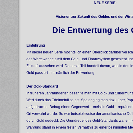
NEUE SERIE:
Visionen zur Zukunft des Geldes und der Wirtsc
Die Entwertung des 
Einführung
Mit dieser neuen Serie möchte ich einen Überblick darüber verscha
des Wertewandels mit dem Geld- und Finanzsystem geschieht und
Zukunft aussehen wird. Der erste Teil handelt davon, was in den 
Geld passiert ist – nämlich der Entwertung.
Der Gold-Standard
In früheren Jahrhunderten bezahlte man mit Gold- und Silbermünz
Wert durch das Edelmetall selbst. Später ging man dazu über, Pa
aufgedruckter Betrag einen Gegenwert – meist in Gold – repräsent
Ort verwahrt wurde. So war beispielsweise der amerikanische Doll
durch Gold gedeckt. Die Grundregel des Gold-Standards war ein fe
Währung stand in einem festen Verhältnis zu einer bestimmten 