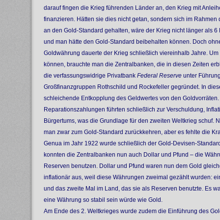
darauf fingen die Krieg führenden Länder an, den Krieg mit Anlei
finanzieren. Hätten sie dies nicht getan, sondern sich im Rahme
an den Gold-Standard gehalten, wäre der Krieg nicht länger als 
und man hätte den Gold-Standard beibehalten können. Doch ohne 
Goldwährung dauerte der Krieg schließlich viereinhalb Jahre. Um 
können, brauchte man die Zentralbanken, die in diesen Zeiten er
die verfassungswidrige Privatbank
Federal Reserve
unter Führung
Großfinanzgruppen Rothschild und Rockefeller gegründet. In dies
schleichende Entkopplung des Geldwertes von den Goldvorräten. 
Reparationszahlungen führten schließlich zur Verschuldung, Infla
Bürgertums, was die Grundlage für den zweiten Weltkrieg schuf. N
man zwar zum Gold-Standard zurückkehren, aber es fehlte die Kra
Genua im Jahr 1922 wurde schließlich der Gold-Devisen-Standard
konnten die Zentralbanken nun auch Dollar und Pfund – die Währ
Reserven benutzen. Dollar und Pfund waren nun dem Gold gleichges
inflationär aus, weil diese Währungen zweimal gezählt wurden: e
und das zweite Mal im Land, das sie als Reserven benutzte. Es war
eine Währung so stabil sein würde wie Gold.
Am Ende des 2. Weltkrieges wurde zudem die Einführung des Gol