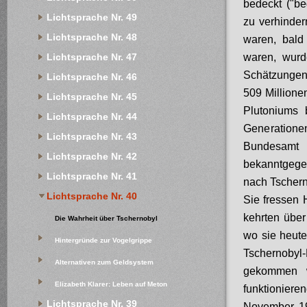
bedeckt ("be
Lichtsprache Nr. 49
zu verhinder
Lichtsprache Nr. 48
waren, bald
waren, wurd
Lichtsprache Nr. 47
Schätzungen
Lichtsprache Nr. 46
509 Millione
Lichtsprache Nr. 45
Plutoniums 
Lichtsprache Nr. 44
Generationen
Lichtsprache Nr. 43
Bundesamt f
Lichtsprache Nr. 42
bekanntgege
Lichtsprache Nr. 41
nach Tschern
Lichtsprache Nr. 40
Sie fressen 
kehrten über
Die Wahrheit über Tschernobyl
wo sie heute
Hintergründe zur Vogelgrippe
Tschernobyl
Alternativen zum Geldsystem
gekommen w
Elizabeth Klarer: Leben auf Meton
funktionie
Lichtsprache Nr. 39
November 19