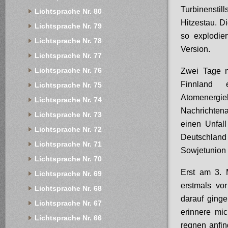
Turbinenstil
Lichtsprache Nr. 80
Hitzestau. D
Lichtsprache Nr. 79
so explodier
Lichtsprache Nr. 78
Version.
Lichtsprache Nr. 77
Lichtsprache Nr. 76
Zwei Tage 
Finnland e
Lichtsprache Nr. 75
Atomenergieb
Lichtsprache Nr. 74
Nachrichtena
Lichtsprache Nr. 73
einen Unfal
Lichtsprache Nr. 72
Deutschland
Lichtsprache Nr. 71
Sowjetunion „
Lichtsprache Nr. 70
Erst am 3. 
Lichtsprache Nr. 69
erstmals vo
Lichtsprache Nr. 68
darauf ginge
Lichtsprache Nr. 67
erinnere mi
Lichtsprache Nr. 66
regnen anfin