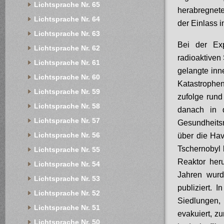
Lichtsprache Nr. 65
herabregnete
Lichtsprache Nr. 64
der Einlass i
Lichtsprache Nr. 63
Bei der Exp
Lichtsprache Nr. 62
radioaktiven
Lichtsprache Nr. 61
gelangte inn
Lichtsprache Nr. 60
Katastrophe
Lichtsprache Nr. 59
zufolge rund
Lichtsprache Nr. 58
danach in 
Lichtsprache Nr. 57
Gesundheits
Lichtsprache Nr. 56
über die Ha
Tschernobyl
Lichtsprache Nr. 55
Reaktor her
Lichtsprache Nr. 54
Jahren wurd
Lichtsprache Nr. 53
publiziert. 
Lichtsprache Nr. 52
Siedlungen,
Lichtsprache Nr. 51
evakuiert, z
Lichtsprache Nr. 50