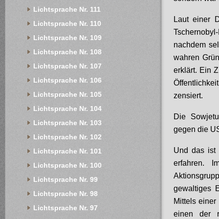
Lichtsprache Nr. 111
Laut einer 
Lichtsprache Nr. 110
Tschernobyl-
Lichtsprache Nr. 109
nachdem sel
Lichtsprache Nr. 108
wahren Grün
Lichtsprache Nr. 107
erklärt. Ein
Lichtsprache Nr. 106
Öffentlichk
Lichtsprache Nr. 105
zensiert.
Lichtsprache Nr. 104
Die Sowjetu
Lichtsprache Nr. 103
gegen die U
Lichtsprache Nr. 102
Und das ist 
Lichtsprache Nr. 101
erfahren. 
Lichtsprache Nr. 100
Aktionsgrupp
Lichtsprache Nr. 99
gewaltiges 
Lichtsprache Nr. 98
Mittels eine
Lichtsprache Nr. 97
einen der r