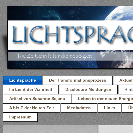
Lichtsprache
Der Transformationsprozess
Aktuel
Im Licht der Wahrheit
Disclosure-Meldungen
Hint
Artikel von Susanne Sejana
Leben in der neuen Energi
A bis Z der Neuen Zeit
Mediadaten
Links
Üb
Impressum