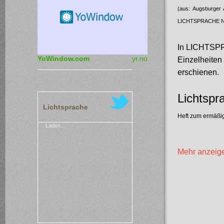
(aus: Augsburger 
LICHTSPRACHE Nr.
In LICHTSPRA
YoWindow.com
yr.no
Einzelheiten 
erschienen.
Lichtspr
Lichtsprache
Heft zum ermäßig
Laden...
Mehr anzeig