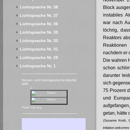
Lichtsprache Nr. 38
Block ausges
instabiles 
Lichtsprache Nr. 37
war nach Au
Lichtsprache Nr. 36
löchrig,
dass
Lichtsprache Nr. 35
Reaktors abs
Lichtsprache Nr. 33
Reaktionen 
Lichtsprache Nr. 31
nachdem er d
Lichtsprache Nr. 29
Die wahren H
Lichtsprache Nr. 1
schon schli
darunter le
Sonnen- und Geomagnetische Aktivität
sich gegense
table
>
75 Prozent d
und Europas
aufgefangen,
From
n3kl.org
getan, hätte 
(Susanne Kreth, Qu
initiative.welcome