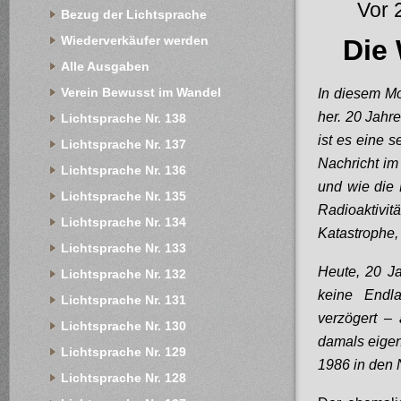
Vor 
Bezug der Lichtsprache
Wiederverkäufer werden
Die
Alle Ausgaben
Verein Bewusst im Wandel
In diesem Mo
her. 20 Jahr
Lichtsprache Nr. 138
ist es eine 
Lichtsprache Nr. 137
Nachricht i
Lichtsprache Nr. 136
und wie die 
Lichtsprache Nr. 135
Radioaktivi
Lichtsprache Nr. 134
Katastrophe,
Lichtsprache Nr. 133
Heute, 20 Ja
Lichtsprache Nr. 132
keine Endl
Lichtsprache Nr. 131
verzögert –
Lichtsprache Nr. 130
damals eigen
Lichtsprache Nr. 129
1986 in den 
Lichtsprache Nr. 128