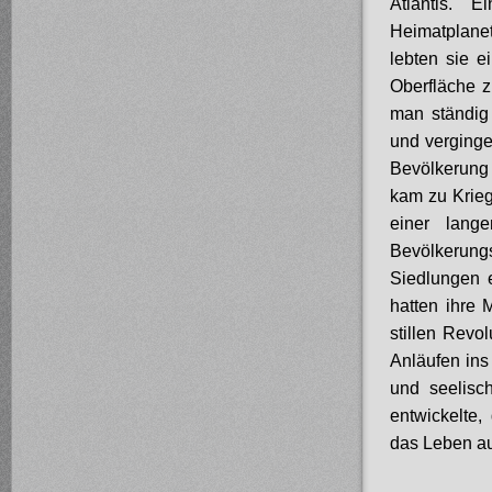
Atlantis. 
Heimatplanet
lebten sie e
Oberfläche 
man ständig 
und verginge
Bevölkerung 
kam zu Krieg
einer lang
Bevölkerung
Siedlungen 
hatten ihre
stillen Revo
Anläufen ins
und seelisc
entwickelte
das Leben au