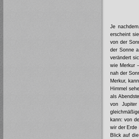
Je nachdem,
erscheint si
von der Sonn
der Sonne al
verändert s
wie Merkur 
nah der Sonn
Merkur, kann
Himmel sehen
als Abendster
von Jupiter
gleichmäßig
kann: von de
wir der Erde
Blick auf di