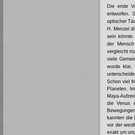
Die erste V
entworfen. 
optischer Tä
H. Menzel di
sein könnte
der Mensch 
vergleicht m
viele Gemei
wurde klar,
unterscheidet
Schon viel f
Planeten. 
Maya-Aufzeic
die Venus e
Bewegungen d
kannten die 
vor der west
exakt um und