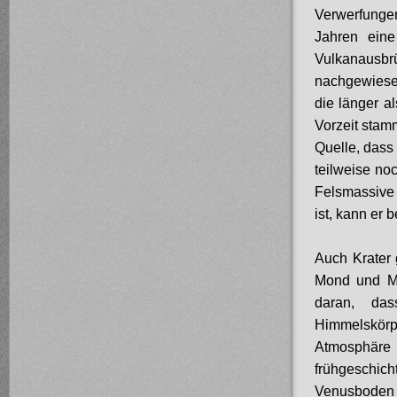
Verwerfunge
Jahren eine
Vulkanausb
nachgewiesen
die länger a
Vorzeit stam
Quelle, dass
teilweise noc
Felsmassive 
ist, kann er b
Auch Krater 
Mond und Mer
daran, das
Himmelskörp
Atmosphäre 
frühgeschich
Venusboden s