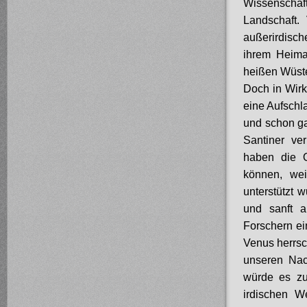
Wissenschaf
Landschaft.
außerirdisch
ihrem Heimat
heißen Wüste
Doch in Wirk
eine Aufschl
und schon ga
Santiner ve
haben die O
können, we
unterstützt
und sanft a
Forschern ei
Venus herrsc
unseren Nac
würde es zu
irdischen W