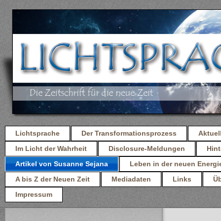
Lichtsprache
Der Transformationsprozess
Aktuel
Im Licht der Wahrheit
Disclosure-Meldungen
Hint
Artikel von Susanne Sejana
Leben in der neuen Energi
A bis Z der Neuen Zeit
Mediadaten
Links
Üb
Impressum