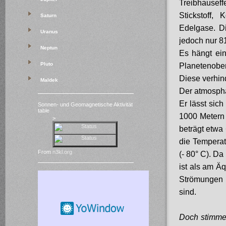
Treibhauseff
Stickstoff,
Saturn
Edelgase. Di
Uranus
jedoch nur 8
Neptun
Es hängt ein
Pluto
Planetenoberf
Diese verhin
Maldek
Der atmosphä
Er lässt sic
Sonnen- und Geomagnetische Aktivität
table
1000 Metern 
>
beträgt etwa 
die Temperat
From
n3kl.org
(- 80° C). D
ist als am Ä
Strömungen 
sind.
Doch stimmen