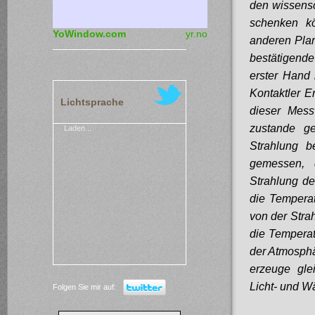
den wissensc
schenken k
YoWindow.com
yr.no
anderen Plan
bestätigend
erster Hand 
Kontaktler 
Lichtsprache
dieser Mess
zustande g
Laden...
Strahlung b
gemessen, 
Strahlung de
die Temperat
von der Stra
die Temperat
der Atmosphä
erzeuge gle
Licht- und W
Folgen Sie mir auf: