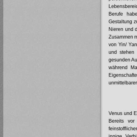
Lebensberei
Berufe hab
Gestaltung z
Nieren und d
Zusammen mit
von Yin/ Ya
und stehen 
gesunden Aus
während Mar
Eigenschaft
unmittelbare
Venus und E
Bereits vor
feinstoffli
innige Verb