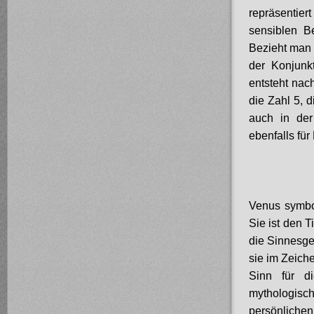
repräsentier
sensiblen B
Bezieht man 
der Konjunk
entsteht nac
die Zahl 5, 
auch in der
ebenfalls fü
Venus symbol
Sie ist den T
die Sinnesge
sie im Zeich
Sinn für d
mythologis
persönliche