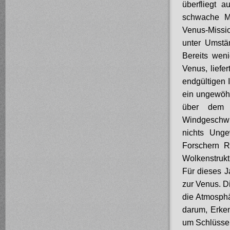
überfliegt 
schwache Ma
Venus-Missio
unter Umstä
Bereits wen
Venus, liefe
endgültigen 
ein ungewöhn
über dem 
Windgeschwi
nichts Unge
Forschern R
Wolkenstrukt
Für dieses J
zur Venus. D
die Atmosphä
darum, Erken
um Schlüssel