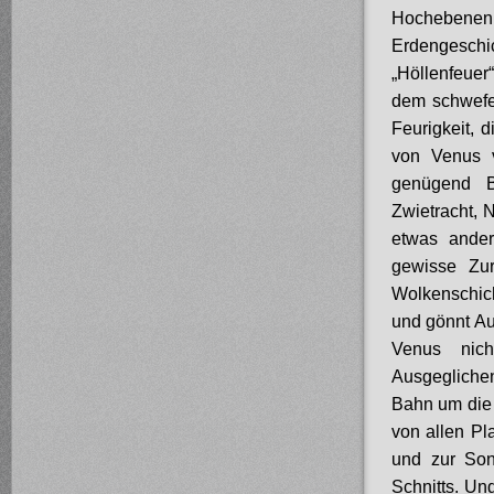
Hochebenen 
Erdengeschic
„Höllenfeue
dem schwefe
Feurigkeit, 
von Venus v
genügend B
Zwietracht, 
etwas ander
gewisse Zur
Wolkenschich
und gönnt Au
Venus nich
Ausgegliche
Bahn um die S
von allen Pl
und zur Son
Schnitts. Un