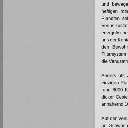
und bewegen
heftigen ro
Planeten se
Venus zustan
energetisch
uns der Kont
den Bewohn
Filtersystem
die Venusat
Anders als 
einzigen Pla
rund 6000 K
dicker Geste
annähernd 10
Auf der Venu
an Schwachz