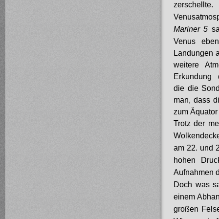
zerschellte
Venusatmosp
Mariner 5
s
Venus ebenf
Landungen a
weitere At
Erkundung d
die die Son
man, dass d
zum Äquator 
Trotz der me
Wolkendecke
am 22. und 2
hohen Druc
Aufnahmen de
Doch was sa
einem Abhan
großen Felse