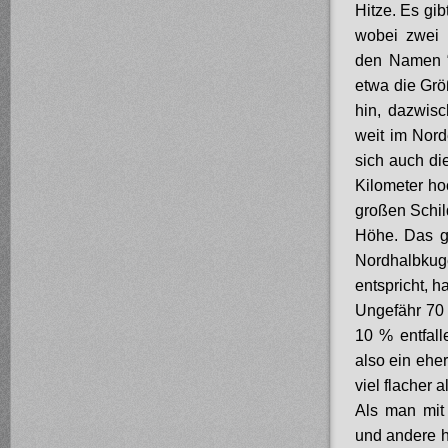
Hitze. Es gi
wobei zwei 
den Namen “A
etwa die Grö
hin, dazwisc
weit im Nord
sich auch di
Kilometer ho
großen Schi
Höhe. Das gr
Nordhalbkug
entspricht, h
Ungefähr 70 
10 % entfal
also ein ehe
viel flacher a
Als man mit
und andere h