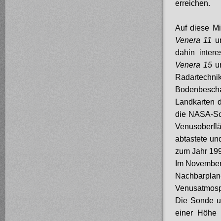
erreichen.
Auf diese Mi
Venera 11
u
dahin inter
Venera 15
u
Radartech
Bodenbescha
Landkarten d
die NASA-S
Venusoberfl
abtastete un
zum Jahr 19
Im November
Nachbarpla
Venusatmosp
Die Sonde u
einer Höhe 