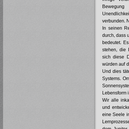
Bewegung 
Unendlichk
verbunden. N
In seinen R
durch, dass 
bedeutet. E
stehen, die
sich diese 
würden auf d
Und dies tät
Systems. Omn
Sonnensystem
Lebensform i
Wir alle ink
und entwicke
eine Seele i
Lernprozesse
dem Jupiter,