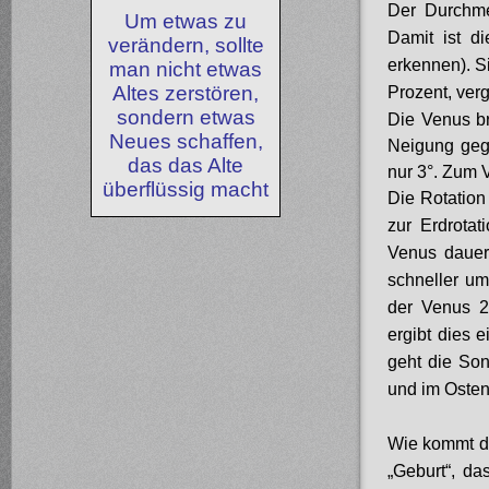
Der Durchme
Um etwas zu
Damit ist d
verändern, sollte
erkennen). Si
man nicht etwas
Altes zerstören,
Prozent, verg
sondern etwas
Die Venus
b
Neues schaffen,
Neigung gege
das das Alte
nur 3°. Zum V
überflüssig macht
Die Rotation
zur Erdrotat
Venus dauert
schneller um
der Venus 2
ergibt dies 
geht die So
und im Osten
Wie kommt di
„Geburt“, da