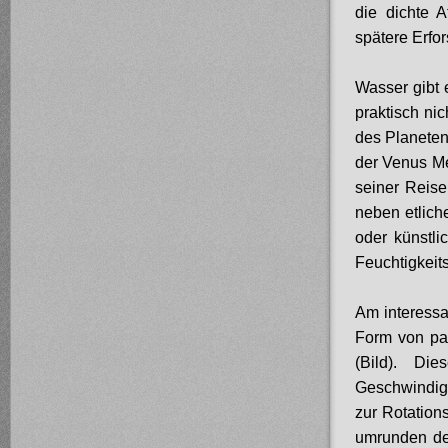
die dichte 
spätere Erfo
Wasser gibt 
praktisch ni
des Planeten
der Venus Me
seiner Reise
neben etlich
oder künstli
Feuchtigkeit
Am interessa
Form von pa
(Bild). D
Geschwindigk
zur Rotation
umrunden den