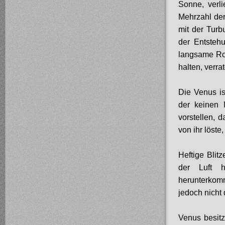
Sonne, verli
Mehrzahl der
mit der Tur
der Entsteh
langsame Rot
halten, verra
Die Venus i
der keinen 
vorstellen, 
von ihr löste
Heftige Blit
der Luft h
herunterkom
jedoch nicht
Venus besitz