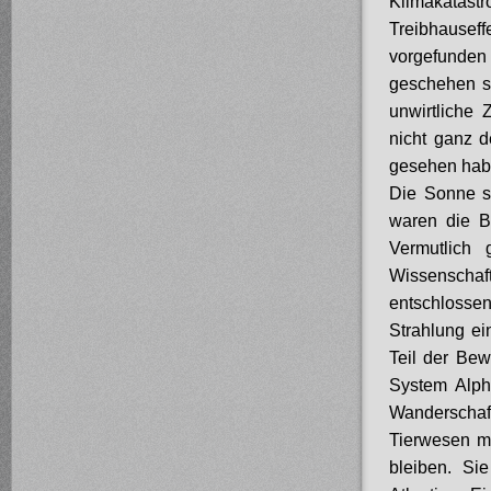
Klimakatas
Treibhausef
vorgefunden
geschehen se
unwirtliche 
nicht ganz d
gesehen hab
Die Sonne s
waren die B
Vermutlich
Wissenschaft
entschlossen
Strahlung ei
Teil der Be
System Alph
Wanderschaft
Tierwesen mi
bleiben. Si