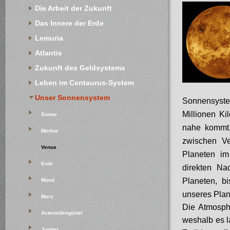
Die Arbeit der Zukunft
Das Innere der Erde
Lemuria
Atlantis
Zukunft des Geldsystems
Leben im Centaurus-System
Unser Sonnensystem
Sonnensyste
Millionen K
Sonne
nahe kommt,
Merkur
zwischen Ve
Venus
Planeten i
Erde
direkten Na
Planeten, b
Mond
unseres Plan
Mars
Die Atmosph
Asteroidengürtel
weshalb es l
Jupiter