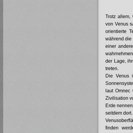
Trotz allem,
von Venus sa
orientierte 
während die 
einer ander
wahrnehmen k
der Lage, ih
treten.
Die Venus i
Sonnensyst
laut Omnec 
Zivilisation 
Erde nennen 
seitdem dort.
Venusoberfl
finden werd