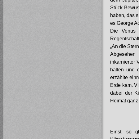
Stück Bewuss
haben, das si
es George A
Die Venus i
Regentschaf
„An die Ster
Abgesehen v
inkarnierter
halten und 
erzählte ein
Erde kam. Vi
dabei der K
Heimat ganz 
Einst, so g