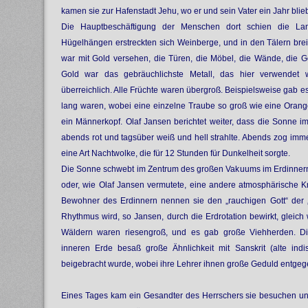
kamen sie zur Hafenstadt Jehu, wo er und sein Vater ein Jahr blie
Die Hauptbeschäftigung der Menschen dort schien die Lan
Hügelhängen erstreckten sich Weinberge, und in den Tälern breit
war mit Gold versehen, die Türen, die Möbel, die Wände, die G
Gold war das gebräuchlichste Metall, das hier verwendet 
überreichlich. Alle Früchte waren übergroß. Beispielsweise gab es
lang waren, wobei eine einzelne Traube so groß wie eine Orang
ein Männerkopf. Olaf Jansen berichtet weiter, dass die Sonne 
abends rot und tagsüber weiß und hell strahlte. Abends zog imm
eine Art Nachtwolke, die für 12 Stunden für Dunkelheit sorgte.
Die Sonne schwebt im Zentrum des großen Vakuums im Erdinnern 
oder, wie Olaf Jansen vermutete, eine andere atmosphärische Kr
Bewohner des Erdinnern nennen sie den „rauchigen Gott“ der „
Rhythmus wird, so Jansen, durch die Erdrotation bewirkt, gleic
Wäldern waren riesengroß, und es gab große Viehherden. D
inneren Erde besaß große Ähnlichkeit mit Sanskrit (alte ind
beigebracht wurde, wobei ihre Lehrer ihnen große Geduld entgeg
Eines Tages kam ein Gesandter des Herrschers sie besuchen un