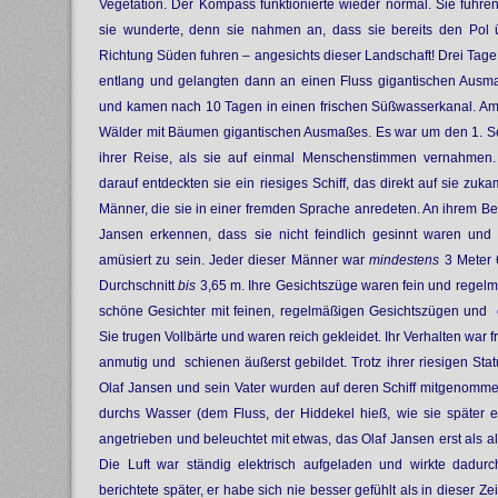
Vegetation. Der Kompass funktionierte wieder normal. Sie fuh
sie wunderte, denn sie nahmen an, dass sie bereits den Pol ü
Richtung Süden fuhren – angesichts dieser Landschaft! Drei Tage 
entlang und gelangten dann an einen Fluss gigantischen Ausm
und kamen nach 10 Tagen in einen frischen Süßwasserkanal. Am
Wälder mit Bäumen gigantischen Ausmaßes. Es war um den 1. Se
ihrer Reise, als sie auf einmal Menschenstimmen vernahmen
darauf entdeckten sie ein riesiges Schiff, das direkt auf sie zuk
Männer, die sie in einer fremden Sprache anredeten. An ihrem 
Jansen erkennen, dass sie nicht feindlich gesinnt waren un
amüsiert zu sein. Jeder dieser Männer war
mindestens
3 Meter 
Durchschnitt
bis
3,65 m. Ihre Gesichtszüge waren fein und regelm
schöne Gesichter mit feinen, regelmäßigen Gesichtszügen un
Sie trugen Vollbärte und waren reich gekleidet. Ihr Verhalten war f
anmutig und schienen äußerst gebildet. Trotz ihrer riesigen Statu
Olaf Jansen und sein Vater wurden auf deren Schiff mitgenommen
durchs Wasser (dem Fluss, der Hiddekel hieß, wie sie später er
angetrieben und beleuchtet mit etwas, das Olaf Jansen erst als alt
Die Luft war ständig elektrisch aufgeladen und wirkte dadur
berichtete später, er habe sich nie besser gefühlt als in dieser Ze