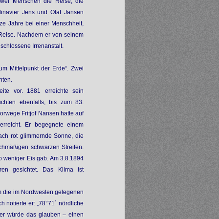
zwei Menschen die Reise, die
inavier Jens und Olaf Jansen
ze Jahre bei einer Menschheit,
e Reise. Nachdem er von seinem
schlossene Irrenanstalt.
um Mittelpunkt der Erde“. Zwei
hten.
ite vor. 1881 erreichte sein
chten ebenfalls, bis zum 83.
orwege Fritjof Nansen hatte auf
rreicht. Er begegnete einem
ach rot glimmernde Sonne, die
chmäßigen schwarzen Streifen.
so weniger Eis gab. Am 3.8.1894
en gesichtet. Das Klima ist
um die im Nordwesten gelegenen
 notierte er: „78°71´ nördliche
wer würde das glauben – einen