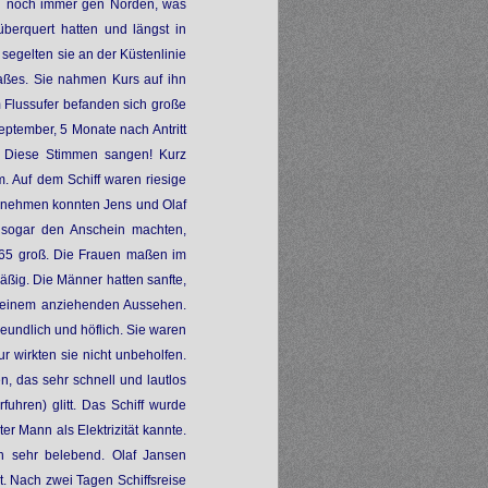
ren noch immer gen Norden, was
berquert hatten und längst in
segelten sie an der Küstenlinie
aßes. Sie nahmen Kurs auf ihn
 Flussufer befanden sich große
ptember, 5 Monate nach Antritt
. Diese Stimmen sangen! Kurz
am. Auf dem Schiff waren riesige
Benehmen konnten Jens und Olaf
d sogar den Anschein machten,
65 groß. Die Frauen maßen im
äßig. Die Männer hatten sanfte,
d einem anziehenden Aussehen.
reundlich und höflich. Sie waren
r wirkten sie nicht unbeholfen.
, das sehr schnell und lautlos
fuhren) glitt. Das Schiff wurde
er Mann als Elektrizität kannte.
ch sehr belebend. Olaf Jansen
it. Nach zwei Tagen Schiffsreise