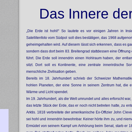
Das Innere de
„Die Erde ist hohl!“ So lautete es vor einigen Jahren in Ins
Satellitenfoto vom Südpol soll dies bestätigen, das 1968 aufg
geheimgehalten wird. Auf diesem lässt sich erkennen, dass es ga
sondern dass dort beim 83. Breitengrad stattdessen eine Öffnung ex
führt. Die Erde soll innendrin einen Hohlraum haben, der entla
sitzt. Dort soll es Kontinente, eine zentrale innerirdische 
menschliche Zivilisation geben.
Bereits im 18. Jahrhundert schrieb der Schweizer Mathemati
hohlen Planeten, der eine Sonne in seinem Zentrum hat, die e
Wärme und Licht spendet.
Im 19. Jahrhundert, als die Welt umrundet und alles erforscht war
das letzte Stück der Erde, das er noch nicht betreten hatte, zu e
Arktis. 1818 verbreitete der amerikanische Ex-Offizier John Cl
sei hohl und innendrin bewohnbar. Keiner hörte ihm zu, und niem
Ermüdet von seinem Kampf um Anhörung beim Senat, starb er 18