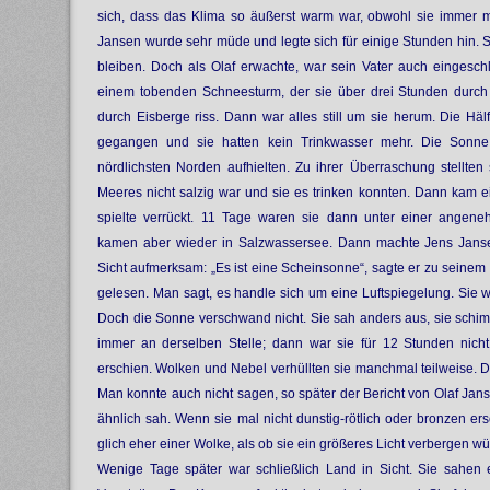
sich, dass das Klima so äußerst warm war, obwohl sie immer
Jansen wurde sehr müde und legte sich für einige Stunden hin. S
bleiben. Doch als Olaf erwachte, war sein Vater auch eingesch
einem tobenden Schneesturm, der sie über drei Stunden durc
durch Eisberge riss. Dann war alles still um sie herum. Die Hä
gegangen und sie hatten kein Trinkwasser mehr. Die Sonne
nördlichsten Norden aufhielten. Zu ihrer Überraschung stellten
Meeres nicht salzig war und sie es trinken konnten. Dann kam 
spielte verrückt. 11 Tage waren sie dann unter einer ange
kamen aber wieder in Salzwassersee. Dann machte Jens Jans
Sicht aufmerksam: „Es ist eine Scheinsonne“, sagte er zu seinem
gelesen. Man sagt, es handle sich um eine Luftspiegelung. Sie 
Doch die Sonne verschwand nicht. Sie sah anders aus, sie schim
immer an derselben Stelle; dann war sie für 12 Stunden nich
erschien. Wolken und Nebel verhüllten sie manchmal teilweise. 
Man konnte auch nicht sagen, so später der Bericht von Olaf Jans
ähnlich sah. Wenn sie mal nicht dunstig-rötlich oder bronzen er
glich eher einer Wolke, als ob sie ein größeres Licht verbergen wü
Wenige Tage später war schließlich Land in Sicht. Sie sahe