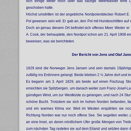
sich einige Meter hoch über das salzige Meerwasser eine 
geschoben hatte.
Höchst umstritten ist der angebliche Nordpolentdecker Robert E.
Pol gewesen sein will. Er gab an, den Pol mit Hundeschlitten auf 
Doch an genau diesem Ort befindet sich offenes Meer. Weder er 
A. Cook, der behauptete, den Nordpol schon am 21. April 1908 er
beweisen, was sie berichteten.
Der Bericht von Jens und Olaf Jan
1829 sind die Norweger Jens Jansen und sein damals 19jährige
zufällig ins Erdinnere gelangt. Beide blieben 2 ½ Jahre dort und l
Es begann am 3. April 1829, als beide auf einen Fischzug Sto
erreichten sie Spitzbergen, um danach weiter zum Franz-Josef-La
günstigen Wind, um zur Westküste zu gelangen, und nach 24 Stu
schöne Bucht. Trotzdem sie sich im hohen Norden befanden, fa
und ein warmes Klima vor. Weit im Westen erspähten sie noc
Richtung Norden war nur noch offene See. Sie segelten weiter,
an eine Insel, an deren nördlichem Ufer große Mengen von Tre
zum nächsten Tag rasteten sie auf dem Eiland und setzten dann i