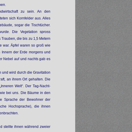
ben.
dwirtschaft zu sein. An den
eten sich Kornfelder aus. Alles
ebäude, sogar die Tischtücher.
wurde. Die Vegetation spross
 Trauben, die bis zu 1,5 Metern
e war. Äpfel waren so groß wie
im Innern der Erde morgens und
er Nebel auf und nachts gab es
und wird durch die Gravitation
aft, an ihrem Ort gehalten. Die
Inneren Welt“. Der Tag-Nacht-
h wie bei uns. Die Bäume in den
ie Sprache der Bewohner der
ische Hochsprache), die ihnen
enbrachten.
d stellte ihnen während zweier