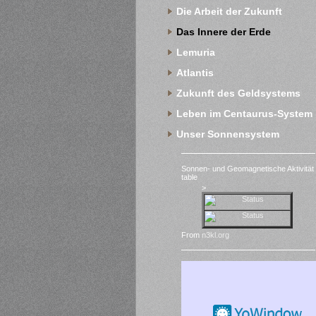
Die Arbeit der Zukunft
Das Innere der Erde
Lemuria
Atlantis
Zukunft des Geldsystems
Leben im Centaurus-System
Unser Sonnensystem
Sonnen- und Geomagnetische Aktivität
table
>
From
n3kl.org