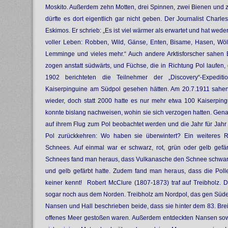
Moskito. Außerdem zehn Motten, drei Spinnen, zwei Bienen und zw
dürfte es dort eigentlich gar nicht geben. Der Journalist Charle
Eskimos. Er schrieb: „Es ist viel wärmer als erwartet und hat wed
voller Leben: Robben, Wild, Gänse, Enten, Bisame, Hasen, Wöl
Lemminge und vieles mehr.“ Auch andere Arktisforscher sahen 
zogen anstatt südwärts, und Füchse, die in Richtung Pol laufen, g
1902 berichteten die Teilnehmer der „Discovery“-Expedi
Kaiserpinguine am Südpol gesehen hätten. Am 20.7.1911 sahen
wieder, doch statt 2000 hatte es nur mehr etwa 100 Kaiserpi
konnte bislang nachweisen, wohin sie sich verzogen hatten. Genau
auf ihrem Flug zum Pol beobachtet werden und die Jahr für Jahr
Pol zurückkehren: Wo haben sie überwintert? Ein weiteres R
Schnees. Auf einmal war er schwarz, rot, grün oder gelb gef
Schnees fand man heraus, dass Vulkanasche den Schnee schwarz 
und gelb gefärbt hatte. Zudem fand man heraus, dass die Poll
keiner kennt! Robert McClure (1807-1873) traf auf Treibholz.
sogar noch aus dem Norden. Treibholz am Nordpol, das gen Süde
Nansen und Hall beschrieben beide, dass sie hinter dem 83. Brei
offenes Meer gestoßen waren. Außerdem entdeckten Nansen sow