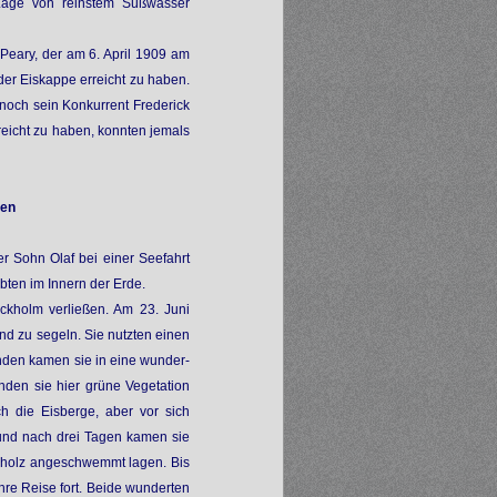
Lage von reinstem Süßwasser
 Peary, der am 6. April 1909 am
der Eiskappe erreicht zu haben.
noch sein Konkurrent Frederick
reicht zu haben, konnten jemals
sen
r Sohn Olaf bei einer Seefahrt
ebten im Innern der Erde.
ckholm verließen. Am 23. Juni
nd zu segeln. Sie nutzten einen
nden kamen sie in eine wunder-
nden sie hier grüne Vegetation
h die Eisberge, aber vor sich
 und nach drei Tagen kamen sie
ibholz angeschwemmt lagen. Bis
hre Reise fort. Beide wunderten