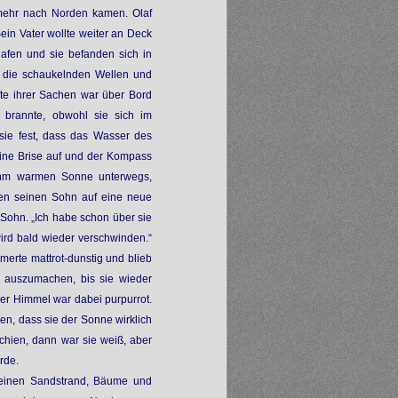
 mehr nach Norden kamen. Olaf
ein Vater wollte weiter an Deck
lafen und sie befanden sich in
h die schaukelnden Wellen und
lfte ihrer Sachen war über Bord
 brannte, obwohl sie sich im
 sie fest, dass das Wasser des
eine Brise auf und der Kompass
nehm warmen Sonne unterwegs,
en seinen Sohn auf eine neue
 Sohn. „Ich habe schon über sie
wird bald wieder verschwinden.“
merte mattrot-dunstig und blieb
t auszumachen, bis sie wieder
Der Himmel war dabei purpurrot.
en, dass sie der Sonne wirklich
schien, dann war sie weiß, aber
rde.
n einen Sandstrand, Bäume und