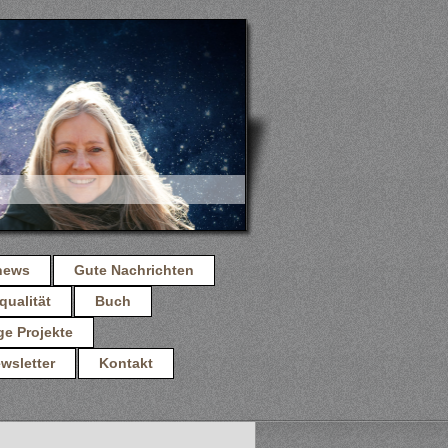
news
Gute Nachrichten
qualität
Buch
ge Projekte
wsletter
Kontakt