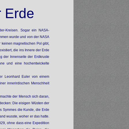
r Erde
ider-Kreisen. Sogar ein NASA-
enommen wurde und von der NASA
r keinen magnetischen Pol gibt,
istiert, die ins Innere der Erde
ng der Innenseite der Erdkruste
Sonne und eine hochentwickelte
ker Leonhard Euler von einem
iner innerirdischen Menschheit
, machte der Mensch sich daran,
ntdecken: Die eisigen Wüsten der
eves Symmes die Kunde, die Erde
and wusste, woher er das hatte.
29, ohne dass eine Expedition