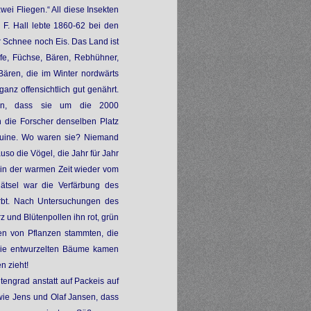
ei Fliegen.“ All diese Insekten
s F. Hall lebte 1860-62 bei den
er Schnee noch Eis. Das Land ist
fe, Füchse, Bären, Rebhühner,
Bären, die im Winter nordwärts
anz offensichtlich gut genährt.
tion, dass sie um die 2000
 die Forscher denselben Platz
nguine. Wo waren sie? Niemand
so die Vögel, die Jahr für Jahr
 in der warmen Zeit wieder vom
ätsel war die Verfärbung des
ärbt. Nach Untersuchungen des
und Blütenpollen ihn rot, grün
en von Pflanzen stammten, die
 Die entwurzelten Bäume kamen
n zieht!
tengrad anstatt auf Packeis auf
ie Jens und Olaf Jansen, dass