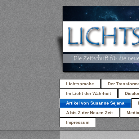
Lichtsprache
Der Transform
Im Licht der Wahrheit
Discl
Artikel von Susanne Sejana
A bis Z der Neuen Zeit
Media
Impressum