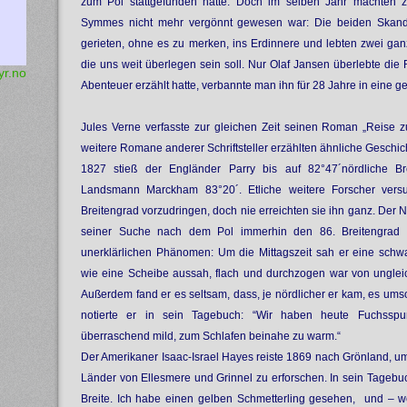
zum Pol stattgefunden hatte. Doch im selben Jahr machten 
Symmes nicht mehr vergönnt gewesen war: Die beiden Skand
gerieten, ohne es zu merken, ins Erdinnere und lebten zwei gan
die uns weit überlegen sein soll. Nur Olaf Jansen überlebte di
yr.no
Abenteuer erzählt hatte, verbannte man ihn für 28 Jahre in eine ge
Jules Verne verfasste zur gleichen Zeit seinen Roman „Reise z
weitere Romane anderer Schriftsteller erzählten ähnliche Geschic
1827 stieß der Engländer Parry bis auf 82°47´nördliche Bre
Landsmann Marckham 83°20´. Etliche weitere Forscher versu
Breitengrad vorzudringen, doch nie erreichten sie ihn ganz. Der N
seiner Suche nach dem Pol immerhin den 86. Breitengrad e
unerklärlichen Phänomen: Um die Mittagszeit sah er eine schw
wie eine Scheibe aussah, flach und durchzogen war von unglei
Außerdem fand er es seltsam, dass, je nördlicher er kam, es um
notierte er in sein Tagebuch: “Wir haben heute Fuchsspur
überraschend mild, zum Schlafen beinahe zu warm.“
Der Amerikaner Isaac-Israel Hayes reiste 1869 nach Grönland, 
Länder von Ellesmere und Grinnel zu erforschen. In sein Tagebuch
Breite. Ich habe einen gelben Schmetterling gesehen, und – 