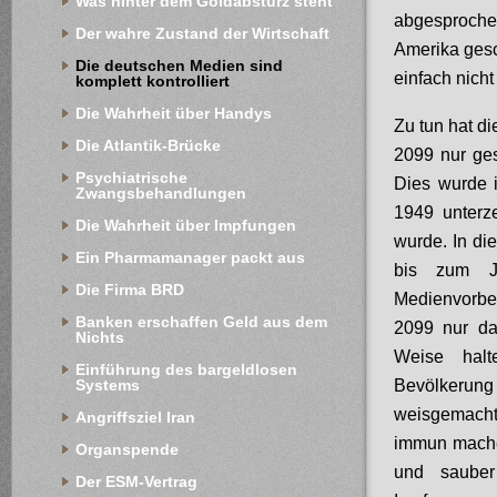
Was hinter dem Goldabsturz steht
abgesproche
Der wahre Zustand der Wirtschaft
Amerika gesc
Die deutschen Medien sind 
einfach nicht 
komplett kontrolliert
Die Wahrheit über Handys
Zu tun hat di
Die Atlantik-Brücke
2099 nur ges
Psychiatrische 
Dies wurde i
Zwangsbehandlungen
1949 unterz
Die Wahrheit über Impfungen
wurde. In di
Ein Pharmamanager packt aus
bis zum Ja
Die Firma BRD
Medienvorbe
Banken erschaffen Geld aus dem 
2099 nur das
Nichts
Weise halt
Einführung des bargeldlosen 
Bevölkeru
Systems
weisgemach
Angriffsziel Iran
immun mache
Organspende
und sauber
Der ESM-Vertrag