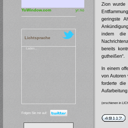
Zion wurde 
YoWindow.com
yr.no
Entflammung 
geringste A
Ankündigung 
indem die
Lichtsprache
Nachrichten
bereits kont
Laden...
gutheißen“.
In einem of
von Autoren 
forderte di
Aufarbeitung
(erschienen in LIC
Folgen Sie mir auf: