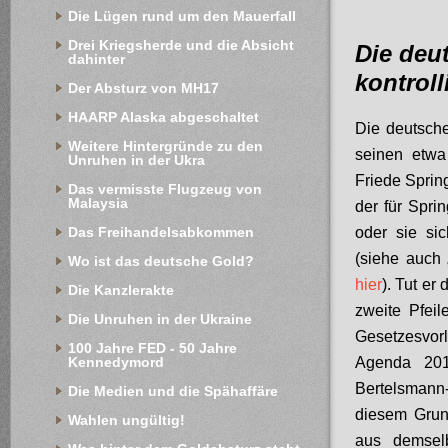
Die Lügen rund um den Mauerfall
Drei Kriegsherde und die Absicht 
Die deu
dahinter
kontroll
Der Absturz von MH17
HAARP Alaska abgeschaltet
Die deutsche
Weitere Hintergründe zu den 
seinen etwa
Unruhen in der Ukra
Friede Spring
Das vermisste Flugzeug von 
Malaysia
der für Spri
oder sie sic
Das Freihandelsabkommen
(siehe auch 
Wo ist das deutsche Gold?
hier
). Tut er
Die Kanzlerakte
zweite Pfei
Die Unruhen in der Ukraine
Gesetzesvor
100 Jahre FED - 50 Jahre 
Agenda 201
Kennedymord
Bertelsmann
Die Medien und die Spähaffäre
diesem Grun
Wahlen ungültig!
aus demsel