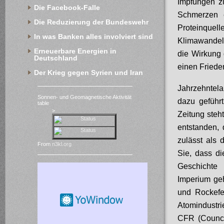
Impfungen z
Die Facebook-Falle
Schmerzen e
Die Reduzierung der Bundeswehr
Proteinquel
In was Banken alles involviert sind
Klimawandel 
Erneuerbare Energien in 
die Wirkung
Deutschland
einen Frieden
Der Krieg gegen Syrien und Iran
Jahrzehntela
Sonnen- und Geomagnetische Aktivität
dazu geführ
table
>
Zeitung steh
entstanden, 
zulässt als
From
n3kl.org
Sie, dass di
Geschichte
Imperium ge
und Rockefe
Atomindustri
CFR (Council