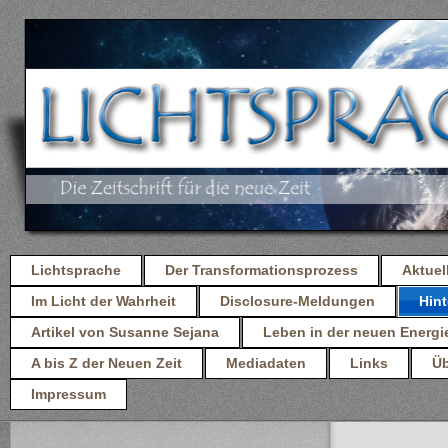
Lichtsprache
Der Transformationsprozess
Aktuel
Im Licht der Wahrheit
Disclosure-Meldungen
Hint
Artikel von Susanne Sejana
Leben in der neuen Energi
A bis Z der Neuen Zeit
Mediadaten
Links
Üb
Impressum