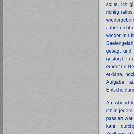
sollte. Ich
richtig ratl
wiedergebore
Jahre nicht 
wieder mit 
Seelengefähr
gesagt und 
gestürzt. I
erneut im Be
erklärte, no
Aufgabe au
Entscheidung
Am Abend tei
ich in jedem
passiert war,
kann durc
Zwillingssc