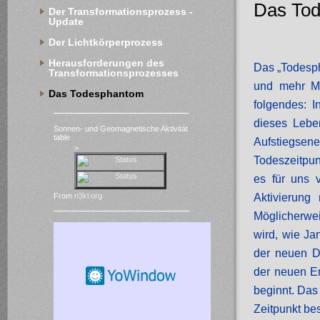
Das To
Der Transformationsprozess - 
Update
Der Lichtkörperprozess
Herausforderungen des 
Das „Todesph
Transformationsprozesses
und mehr M
Das Todesphantom
folgendes: I
dieses Lebe
Sonnen- und Geomagnetische Aktivität
table
Aufstiegsen
>
Todeszeitpun
es für uns 
Aktivierung
From
n3kl.org
Möglicherwei
wird, wie Ja
der neuen D
der neuen En
beginnt. Das
Zeitpunkt be