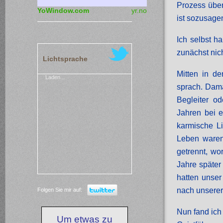
Prozess über
YoWindow.com
yr.no
ist sozusage
Ich selbst h
zunächst nich
Lichtsprache
Mitten in de
Laden...
sprach. Dama
Begleiter o
Jahren bei 
karmische L
Leben waren
getrennt, wo
Jahre später
hatten unser
nach unserer
Folgen Sie mir auf:
Nun fand ich
Um etwas zu