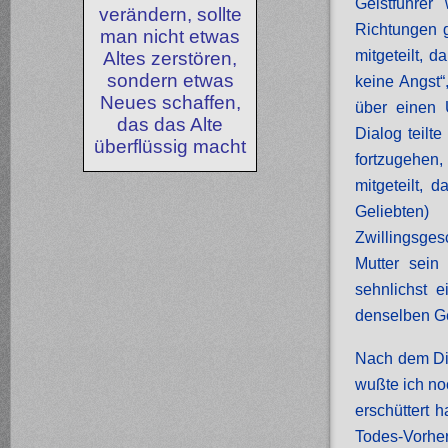
Geistführer
verändern, sollte
Richtungen g
man nicht etwas
mitgeteilt, d
Altes zerstören,
sondern etwas
keine Angst“
Neues schaffen,
über einen 
das das Alte
Dialog teilt
überflüssig macht
fortzugehen,
mitgeteilt,
Geliebte
Zwillingsge
Mutter sein
sehnlichst e
denselben Ge
Nach dem Dia
wußte ich no
erschüttert 
Todes-Vorher