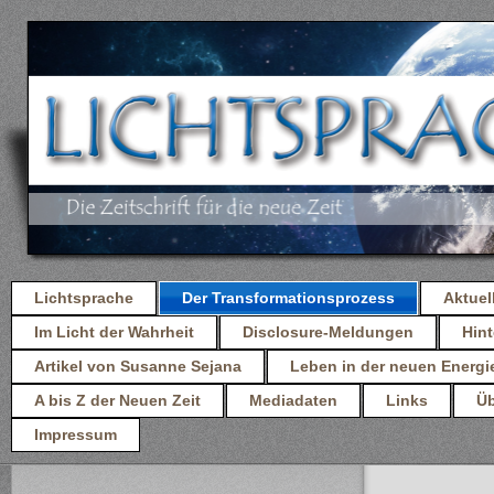
Lichtsprache
Der Transformationsprozess
Aktuel
Im Licht der Wahrheit
Disclosure-Meldungen
Hint
Artikel von Susanne Sejana
Leben in der neuen Energi
A bis Z der Neuen Zeit
Mediadaten
Links
Üb
Impressum