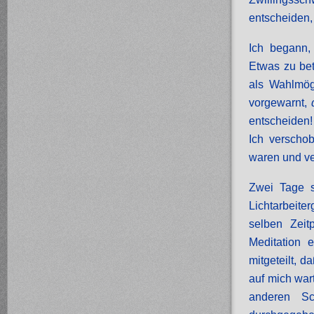
entscheiden,
Ich begann,
Etwas zu bet
als Wahlmögl
vorgewarnt,
entscheiden!
Ich verschob
waren und ve
Zwei Tage s
Lichtarbeite
selben Zeit
Meditation 
mitgeteilt, 
auf mich war
anderen Sc