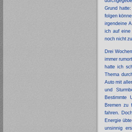
durchgegeben
Grund hatte
folgen könne.
irgendeine A
ich auf ein
noch nicht z
Drei Wochen
immer rumort
hatte ich sc
Thema durch,
Auto mit all
und Sturmb
Bestimmte 
Bremen zu 
fahren. Doch
Energie übte
unsinnig er