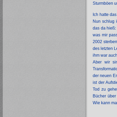
Sturmböen u
Ich hatte da
Nun schlug i
das da hieß:
was mir pass
2002 sterben
des letzten 
ihm war auch
Aber wir si
Transformati
der neuen En
ist der Aufs
Tod zu gehen
Bücher über 
Wie kann man